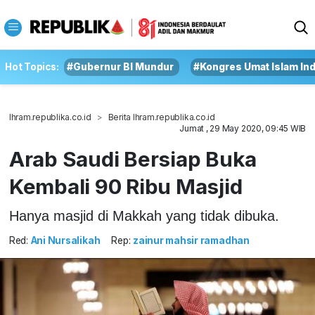
Hot Topics:
#Gubernur BI Mundur
#Kongres Umat Islam In
Ihram.republika.co.id
Berita Ihram.republika.co.id
Jumat , 29 May 2020, 09:45 WIB
Arab Saudi Bersiap Buka
Kembali 90 Ribu Masjid
Hanya masjid di Makkah yang tidak dibuka.
Red:
Ani Nursalikah
Rep:
zainur mahsir ramadhan