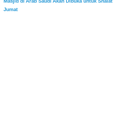
Masjid di Arab Saudi Akan Dibuka untuk Shalat
Jumat