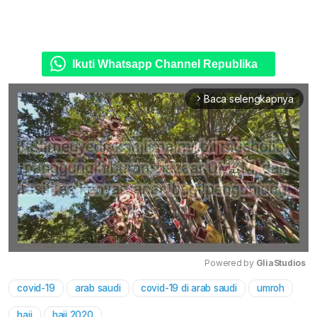
Ikuti Whatsapp Channel Republika
Baca selengkapnya
arrow_forward_ios
Powered by 
GliaStudios
covid-19
arab saudi
covid-19 di arab saudi
umroh
Mute
haji
haji 2020