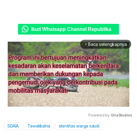
Ikuti Whatsapp Channel Republika
Baca selengkapnya
arrow_forward_ios
Powered by 
GliaStudios
SDAIA
Tawakkalna
identitas warga saudi
Mute