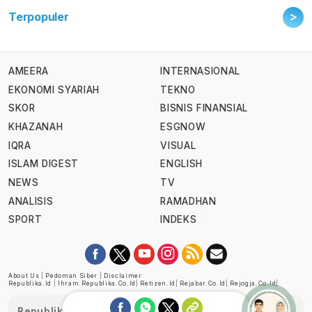
>
Terpopuler
AMEERA
INTERNASIONAL
EKONOMI SYARIAH
TEKNO
SKOR
BISNIS FINANSIAL
KHAZANAH
ESGNOW
IQRA
VISUAL
ISLAM DIGEST
ENGLISH
NEWS
TV
ANALISIS
RAMADHAN
SPORT
INDEKS
About Us
|
Pedoman Siber
|
Disclaimer
Republika.id
|
Ihram.republika.co.id
|
Retizen.id
|
Rejabar.co.id
|
Rejogja.co.id
|
Republika telah diverifikasi oleh Dewan Pers