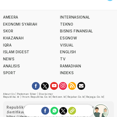
AMEERA
INTERNASIONAL
EKONOMI SYARIAH
TEKNO
SKOR
BISNIS FINANSIAL
KHAZANAH
ESGNOW
IQRA
VISUAL
ISLAM DIGEST
ENGLISH
NEWS
TV
ANALISIS
RAMADHAN
SPORT
INDEKS
About Us
|
Pedoman Siber
|
Disclaimer
Republika.id
|
Ihram.republika.co.id
|
Retizen.id
|
Rejabar.co.id
|
Rejogja.co.id
|
Republika telah diverifikasi oleh Dewan Pers
Sertifikat Nomor 1058/DP-Verifikasi/K/XII/2022
https://dewanpers.or.id/data/perusahaanpers