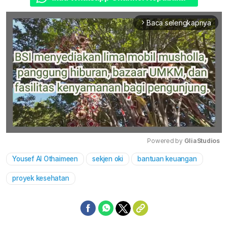
Baca selengkapnya
arrow_forward_ios
Powered by 
GliaStudios
Yousef Al Othaimeen
sekjen oki
bantuan keuangan
Mute
proyek kesehatan