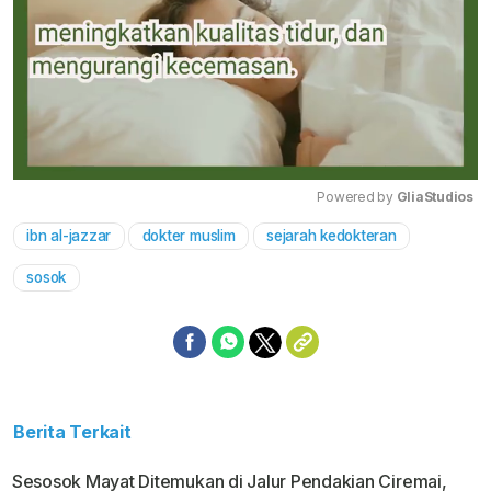
Powered by 
GliaStudios
ibn al-jazzar
dokter muslim
sejarah kedokteran
Mute
sosok
Berita Terkait
Sesosok Mayat Ditemukan di Jalur Pendakian Ciremai,