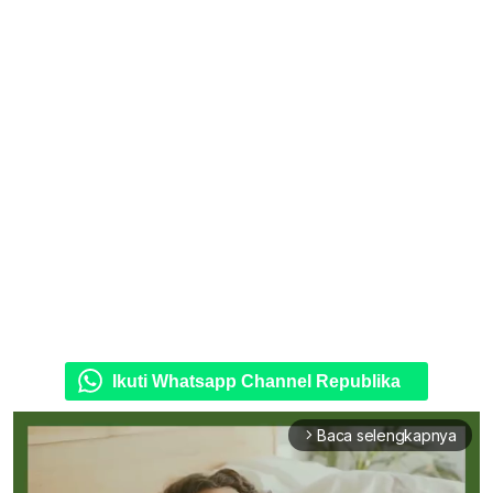
Ikuti Whatsapp Channel Republika
Baca selengkapnya
arrow_forward_ios