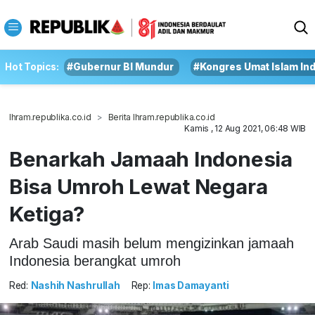
Hot Topics:
#Gubernur BI Mundur
#Kongres Umat Islam In
Ihram.republika.co.id
Berita Ihram.republika.co.id
Kamis , 12 Aug 2021, 06:48 WIB
Benarkah Jamaah Indonesia
Bisa Umroh Lewat Negara
Ketiga?
Arab Saudi masih belum mengizinkan jamaah
Indonesia berangkat umroh
Red:
Nashih Nashrullah
Rep:
Imas Damayanti