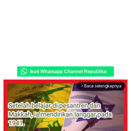
Ikuti Whatsapp Channel Republika
Baca selengkapnya
arrow_forward_ios