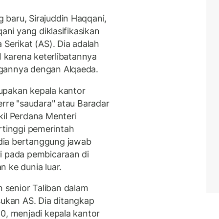
baru, Sirajuddin Haqqani,
qani yang diklasifikasikan
 Serikat (AS). Dia adalah
I karena keterlibatannya
ngannya dengan Alqaeda.
upakan kepala kantor
erre "saudara" atau Baradar
kil Perdana Menteri
rtinggi pemerintah
dia bertanggung jawab
i pada pembicaraan di
 ke dunia luar.
senior Taliban dalam
kan AS. Dia ditangkap
0, menjadi kepala kantor