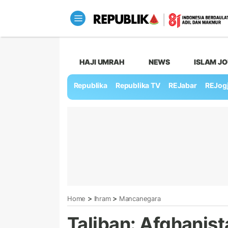
HAJI UMRAH
NEWS
ISLAM J
Republika
Republika TV
REJabar
REJog
>
>
Home
Ihram
Mancanegara
Taliban: Afghanis