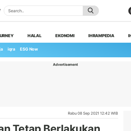
OURNEY
HALAL
EKONOMI
IHRAMPEDIA
I
ja
iqra
ESG Now
Advertisement
Rabu 08 Sep 2021 12:42 WIB
tan Tetap Berlakukan