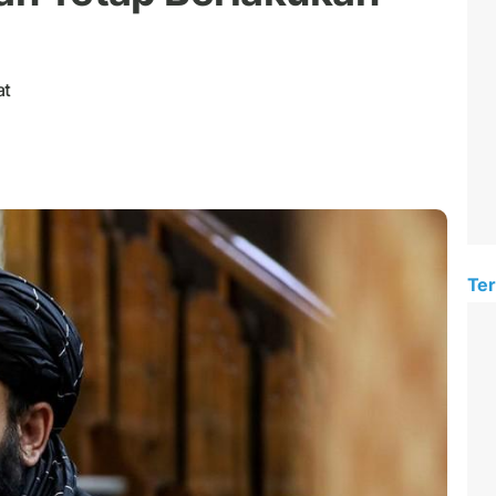
at
Ter