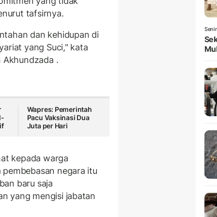
komitmen yang tidak
urut tafsirnya.
Seni
ntahan dan kehidupan di
Sek
ariat yang Suci," kata
Mul
ah Akhundzada .
r
Wapres: Pemerintah
d-
Pacu Vaksinasi Dua
if
Juta per Hari
at kepada warga
a pembebasan negara itu
iban baru saja
n yang mengisi jabatan