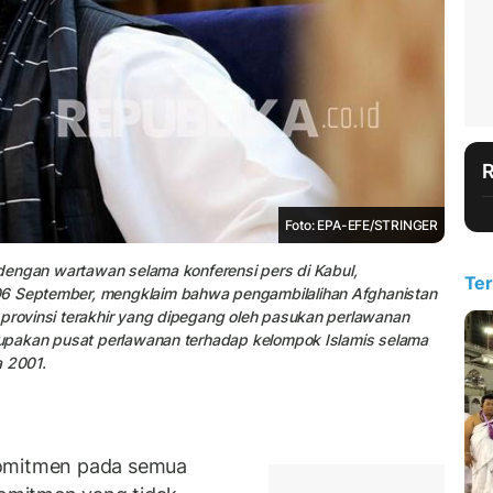
Foto: EPA-EFE/STRINGER
a dengan wartawan selama konferensi pers di Kabul,
Ter
06 September, mengklaim bahwa pengambilalihan Afghanistan
 provinsi terakhir yang dipegang oleh pasukan perlawanan
erupakan pusat perlawanan terhadap kelompok Islamis selama
a 2001.
komitmen pada semua