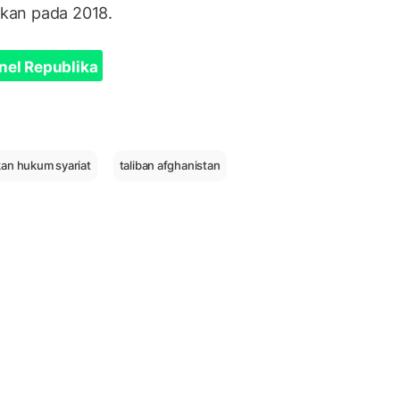
askan pada 2018.
nel Republika
kan hukum syariat
taliban afghanistan