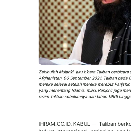
Zabihullah Mujahid, juru bicara Taliban berbicar
Afghanistan, 06 September 2021. Taliban pada 
mereka selesai setelah mereka merebut Panjshir,
yang menentang Islamis. milisi. Panjshir juga m
rezim Taliban sebelumnya dari tahun 1996 hingg
IHRAM.CO.ID, KABUL -- Taliban ber