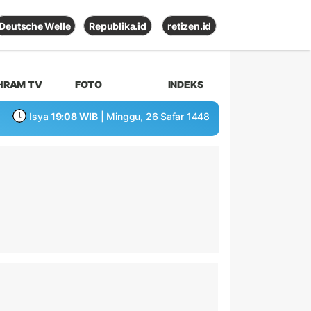
Deutsche Welle
Republika.id
retizen.id
HRAM TV
FOTO
INDEKS
Isya
19:08 WIB
| Minggu, 26 Safar 1448