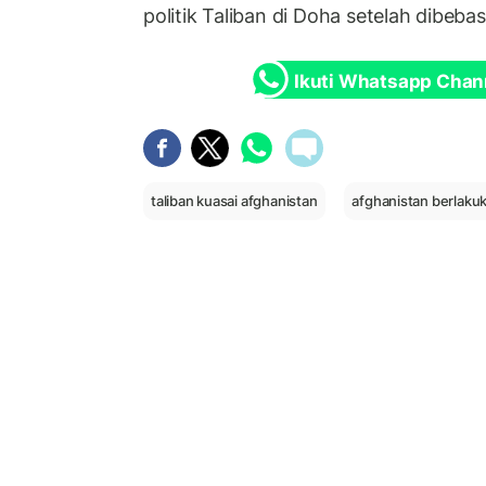
politik Taliban di Doha setelah dibeb
Ikuti Whatsapp Chan
taliban kuasai afghanistan
afghanistan berlaku