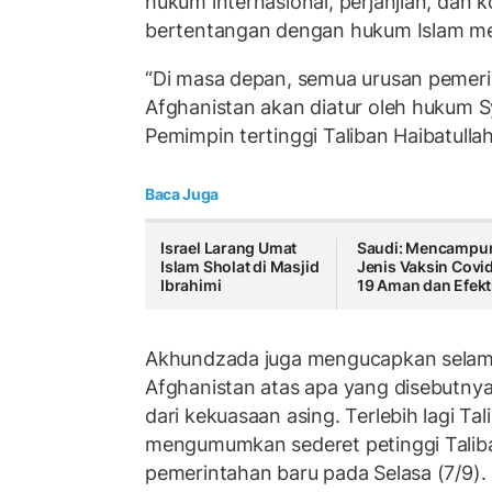
hukum internasional, perjanjian, dan 
bertentangan dengan hukum Islam men
“Di masa depan, semua urusan pemeri
Afghanistan akan diatur oleh hukum Sy
Pemimpin tertinggi Taliban Haibatull
Baca Juga
Israel Larang Umat
Saudi: Mencampu
Islam Sholat di Masjid
Jenis Vaksin Covi
Ibrahimi
19 Aman dan Efekt
Akhundzada juga mengucapkan selam
Afghanistan atas apa yang disebutny
dari kekuasaan asing. Terlebih lagi Tal
mengumumkan sederet petinggi Taliba
pemerintahan baru pada Selasa (7/9).