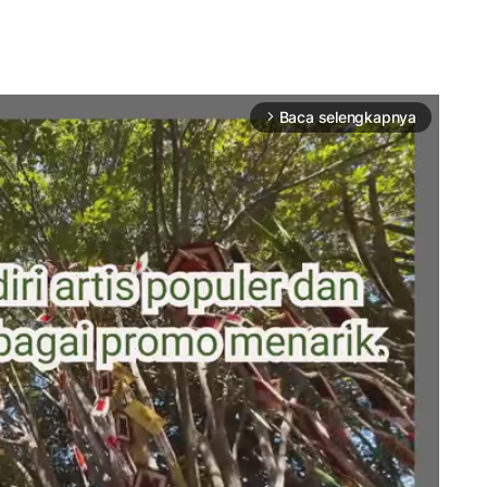
Baca selengkapnya
arrow_forward_ios