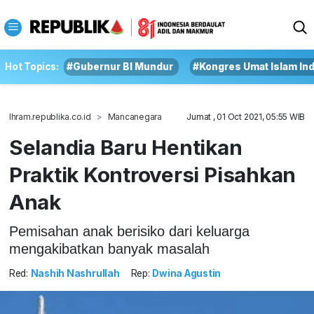
Hot Topics:
#Gubernur BI Mundur
#Kongres Umat Islam In
Ihram.republika.co.id
Mancanegara
Jumat , 01 Oct 2021, 05:55 WIB
Selandia Baru Hentikan
Praktik Kontroversi Pisahkan
Anak
Pemisahan anak berisiko dari keluarga
mengakibatkan banyak masalah
Red:
Nashih Nashrullah
Rep:
Dwina Agustin