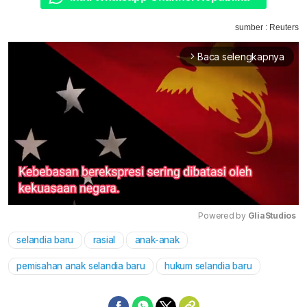
sumber : Reuters
Baca selengkapnya
arrow_forward_ios
Powered by 
GliaStudios
selandia baru
rasial
anak-anak
Mute
pemisahan anak selandia baru
hukum selandia baru