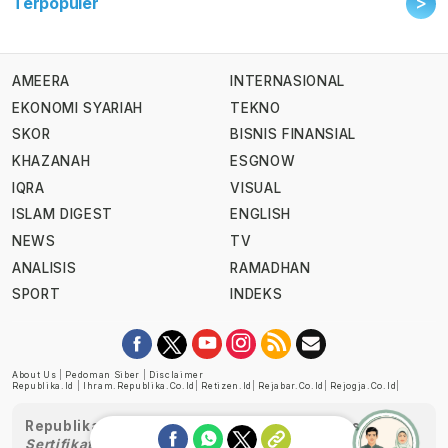
>
Terpopuler
AMEERA
INTERNASIONAL
EKONOMI SYARIAH
TEKNO
SKOR
BISNIS FINANSIAL
KHAZANAH
ESGNOW
IQRA
VISUAL
ISLAM DIGEST
ENGLISH
NEWS
TV
ANALISIS
RAMADHAN
SPORT
INDEKS
About Us
|
Pedoman Siber
|
Disclaimer
Republika.id
|
Ihram.republika.co.id
|
Retizen.id
|
Rejabar.co.id
|
Rejogja.co.id
|
Republika telah diverifikasi oleh Dewan Pers
Sertifikat Nomor 1058/DP-Verifikasi/K/XII/2022