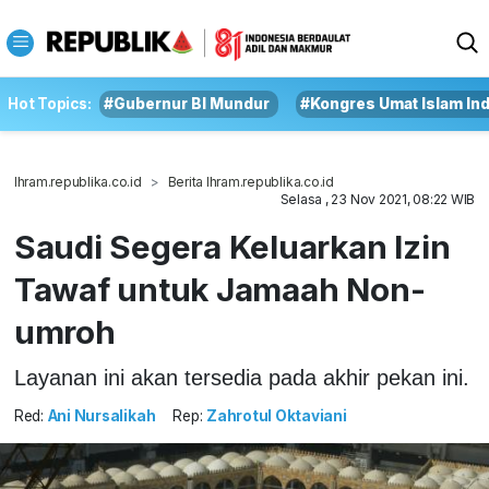
Hot Topics:
#Gubernur BI Mundur
#Kongres Umat Islam In
Ihram.republika.co.id
Berita Ihram.republika.co.id
Selasa , 23 Nov 2021, 08:22 WIB
Saudi Segera Keluarkan Izin
Tawaf untuk Jamaah Non-
umroh
Layanan ini akan tersedia pada akhir pekan ini.
Red:
Ani Nursalikah
Rep:
Zahrotul Oktaviani