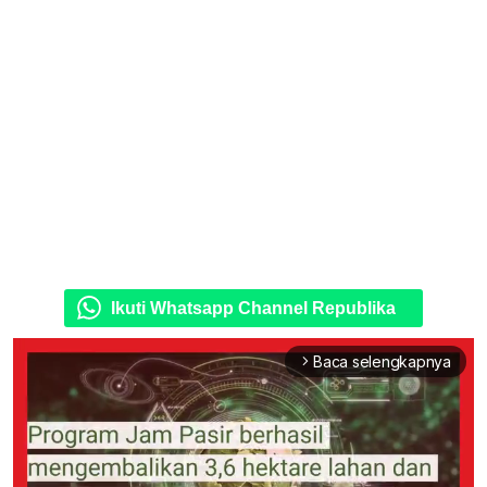
Ikuti Whatsapp Channel Republika
Baca selengkapnya
arrow_forward_ios