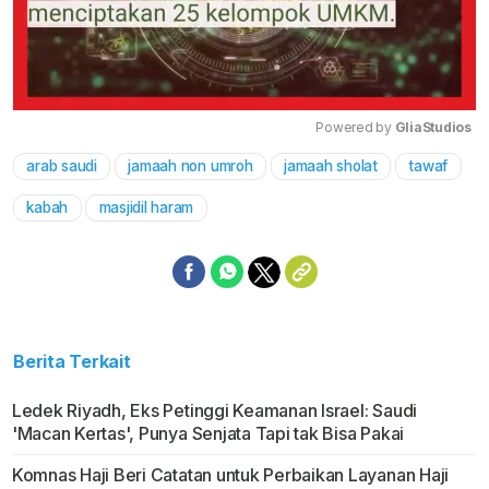
Powered by 
GliaStudios
arab saudi
jamaah non umroh
jamaah sholat
tawaf
Mute
kabah
masjidil haram
Berita Terkait
Ledek Riyadh, Eks Petinggi Keamanan Israel: Saudi
'Macan Kertas', Punya Senjata Tapi tak Bisa Pakai
Komnas Haji Beri Catatan untuk Perbaikan Layanan Haji