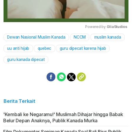
Powered by 
GliaStudios
Dewan Nasional Muslim Kanada
NCCM
muslim kanada
Mute
uu anti hijab
quebec
guru dipecat karena hijab
guru kanada dipecat
Berita Terkait
'Kembali ke Negaramu!' Muslimah Dihajar hingga Babak
Belur Depan Anaknya, Publik Kanada Murka
Film Dokumenter Seniman Kanada Soal Bali Bius Publik