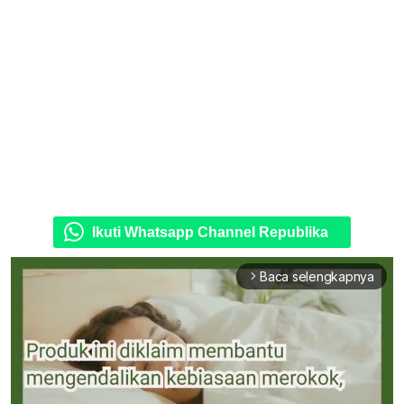
Ikuti Whatsapp Channel Republika
Baca selengkapnya
arrow_forward_ios