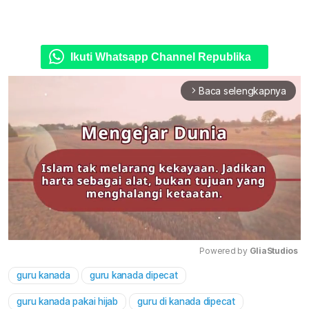
Ikuti Whatsapp Channel Republika
Baca selengkapnya
arrow_forward_ios
Powered by 
GliaStudios
guru kanada
guru kanada dipecat
Mute
guru kanada pakai hijab
guru di kanada dipecat