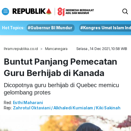
Hot Topics:
#Gubernur BI Mundur
#Kongres Umat Islam In
Ihram.republika.co.id
Mancanegara
Selasa , 14 Dec 2021, 10:58 WIB
Buntut Panjang Pemecatan
Guru Berhijab di Kanada
Dicopotnya guru berhijab di Quebec memicu
gelombang protes
Red:
Esthi Maharani
Rep:
Zahrotul Oktaviani / Alkhaledi Kurnialam / Kiki Sakinah