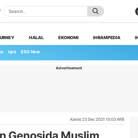
OURNEY
HALAL
EKONOMI
IHRAMPEDIA
I
ja
iqra
ESG Now
Advertisement
Kamis 23 Dec 2021 15:03 WIB
an Genosida Muslim