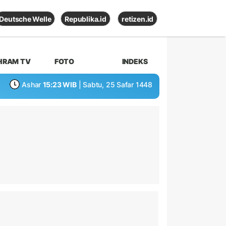
Deutsche Welle
Republika.id
retizen.id
HRAM TV
FOTO
INDEKS
Ashar
15:23 WIB
| Sabtu, 25 Safar 1448