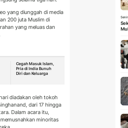
deo yang diunggah di media
Seni
an 200 juta Muslim di
Sek
marahan yang meluas dan
Mul
.
Cegah Masuk Islam,
a
Pria di India Bunuh
Diri dan Keluarga
hari diadakan oleh tokoh
singhanand, dari 17 hingga
ara. Dalam acara itu,
 memusnahkan minoritas
reka.