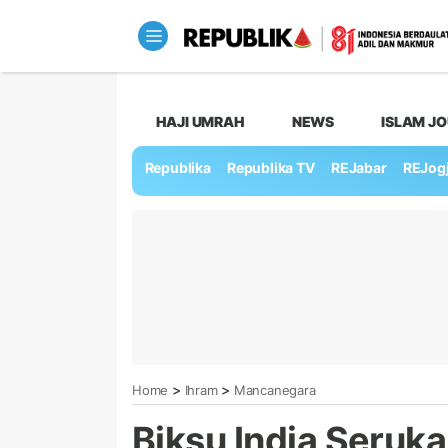
HAJI UMRAH
NEWS
ISLAM J
Republika
Republika TV
REJabar
REJog
>
>
Home
Ihram
Mancanegara
Biksu India Seruk