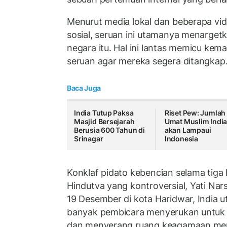
Menurut media lokal dan beberapa vi
sosial, seruan ini utamanya menargetk
negara itu. Hal ini lantas memicu ke
seruan agar mereka segera ditangkap
Baca Juga
India Tutup Paksa
Riset Pew: Jumlah
Masjid Bersejarah
Umat Muslim Indi
Berusia 600 Tahun di
akan Lampaui
Srinagar
Indonesia
Konklaf pidato kebencian selama tiga 
Hindutva yang kontroversial, Yati Nar
19 Desember di kota Haridwar, India ut
banyak pembicara menyerukan untuk
dan menyerang ruang keagamaan me