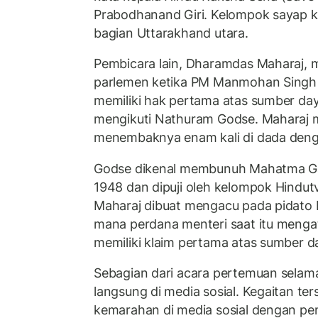
Prabodhanand Giri. Kelompok sayap ka
bagian Uttarakhand utara.
Pembicara lain, Dharamdas Maharaj, me
parlemen ketika PM Manmohan Singh
memiliki hak pertama atas sumber day
mengikuti Nathuram Godse. Maharaj 
menembaknya enam kali di dada denga
Godse dikenal membunuh Mahatma Ga
1948 dan dipuji oleh kelompok Hindutv
Maharaj dibuat mengacu pada pidato 
mana perdana menteri saat itu mengat
memiliki klaim pertama atas sumber d
Sebagian dari acara pertemuan selama t
langsung di media sosial. Kegaitan te
kemarahan di media sosial dengan p