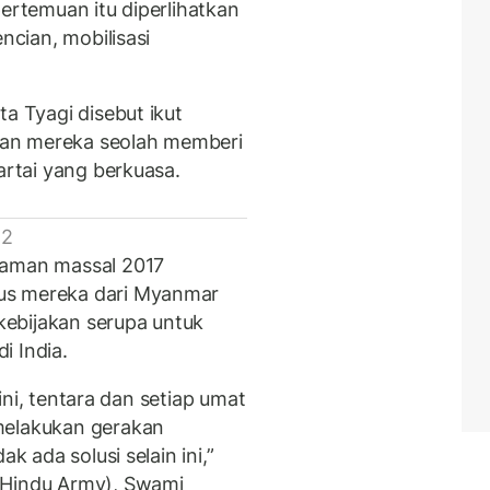
pertemuan itu diperlihatkan
ncian, mobilisasi
ta Tyagi disebut ikut
iran mereka seolah memberi
artai yang berkuasa.
 2
jaman massal 2017
us mereka dari Myanmar
ebijakan serupa untuk
i India.
 sini, tentara dan setiap umat
melakukan gerakan
k ada solusi selain ini,”
 Hindu Army), Swami