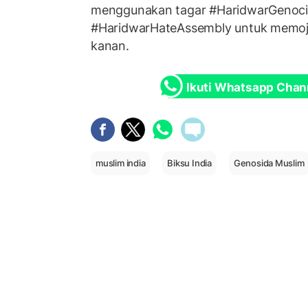
menggunakan tagar #HaridwarGenoci
#HaridwarHateAssembly untuk memo
kanan.
Ikuti Whatsapp Chan
muslim india
Biksu India
Genosida Muslim