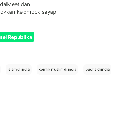
dalMeet dan
jokkan kelompok sayap
nel Republika
islam di india
konflik muslim di india
budha di india