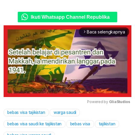
Ikuti Whatsapp Channel Republika
Baca selengkapnya
arrow_forward_ios
Powered by 
GliaStudios
bebas visa tajikistan
warga saudi
Mute
bebas visa saudi ke tajikistan
bebas visa
tajikistan