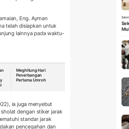
ramaian, Eng. Ayman
Seni
Sek
 telah disiapkan untuk
Mul
njung lainnya pada waktu-
an
Meghitung Hari
Penerbangan
ay
Pertama Umroh
i
022), ia juga menyebut
sholat dengan stiker jarak
mematuhi standar jarak
indakan pencegahan dan