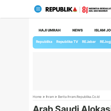
HAJI UMRAH
NEWS
ISLAM J
Republika
Republika TV
REJabar
REJog
>
>
Home
Ihram
Berita Ihram.republika.co.id
Arab Saudi Alokas