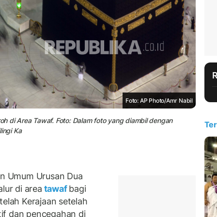
Foto: AP Photo/Amr Nabil
h di Area Tawaf. Foto: Dalam foto yang diambil dengan
Ter
ingi Ka
an Umum Urusan Dua
lur di area
tawaf
bagi
telah Kerajaan setelah
if dan pencegahan di