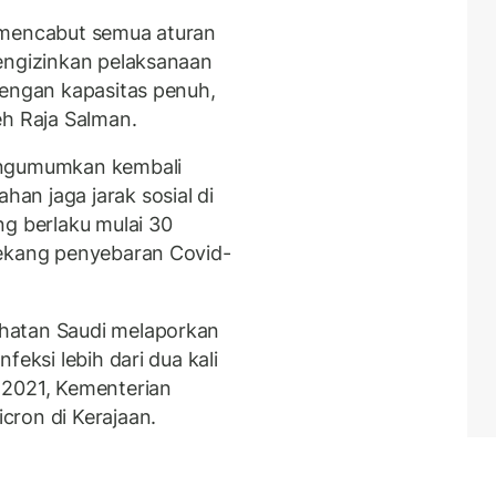
 mencabut semua aturan
engizinkan pelaksanaan
dengan kapasitas penuh,
eh Raja Salman.
engumumkan kembali
n jaga jarak sosial di
ng berlaku mulai 30
gekang penyebaran Covid-
hatan Saudi melaporkan
feksi lebih dari dua kali
 2021, Kementerian
cron di Kerajaan.