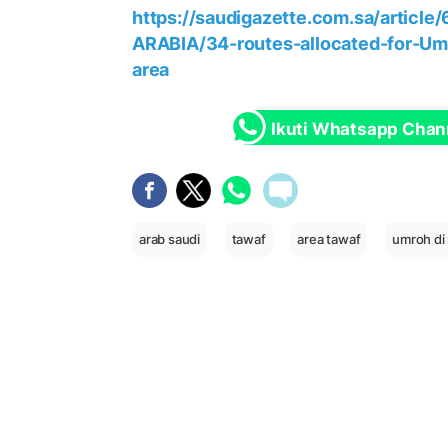
https://saudigazette.com.sa/articl
ARABIA/34-routes-allocated-for-Um
area
Ikuti Whatsapp Chan
arab saudi
tawaf
area tawaf
umroh di