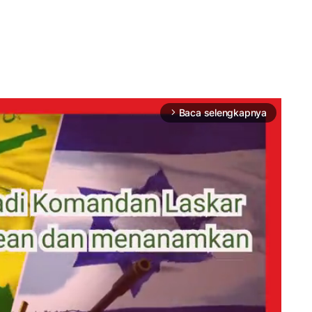
Baca selengkapnya
arrow_forward_ios