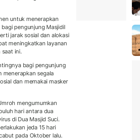
men untuk menerapkan
bagi pengunjung Masjidil
ti jarak sosial dan alokasi
dapat meningkatkan layanan
aat ini.
ntingnya bagi pengunjung
n menerapkan segala
 sosial dan memakai masker
an Umroh mengumumkan
puluh hari antara dua
us di Dua Masjid Suci.
rlakukan jeda 15 hari
icabut pada Oktober lalu.