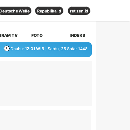
Deutsche Welle
Republika.id
retizen.id
HRAM TV
FOTO
INDEKS
Dhuhur
12:01 WIB
| Sabtu, 25 Safar 1448