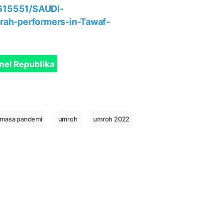
e/615551/SAUDI-
rah-performers-in-Tawaf-
nel Republika
 masa pandemi
umroh
umroh 2022