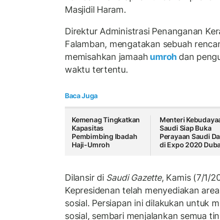
Masjidil Haram.
Direktur Administrasi Penanganan Ke
Falamban, mengatakan sebuah rencana
memisahkan jamaah
umroh
dan pengu
waktu tertentu.
Baca Juga
Kemenag Tingkatkan
Menteri Kebudaya
Kapasitas
Saudi Siap Buka
Pembimbing Ibadah
Perayaan Saudi D
Haji-Umroh
di Expo 2020 Duba
Dilansir di
Saudi Gazette
, Kamis (7/1/2
Kepresidenan telah menyediakan area 
sosial. Persiapan ini dilakukan untuk 
sosial, sembari menjalankan semua t