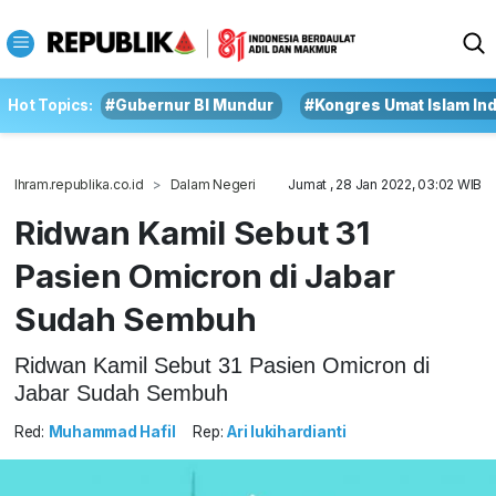
Hot Topics:
#Gubernur BI Mundur
#Kongres Umat Islam In
Ihram.republika.co.id
Dalam Negeri
Jumat , 28 Jan 2022, 03:02 WIB
Ridwan Kamil Sebut 31
Pasien Omicron di Jabar
Sudah Sembuh
Ridwan Kamil Sebut 31 Pasien Omicron di
Jabar Sudah Sembuh
Red:
Muhammad Hafil
Rep:
Ari lukihardianti