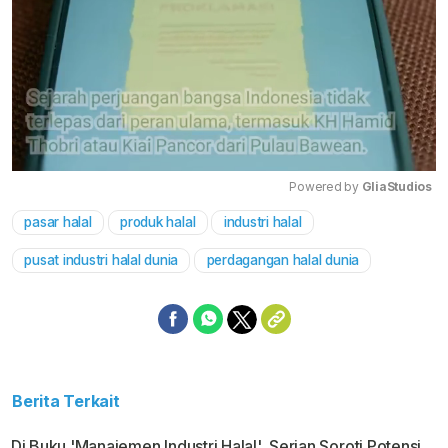
Powered by 
GliaStudios
pasar halal
produk halal
industri halal
Mute
pusat industri halal dunia
perdagangan halal dunia
Berita Terkait
Di Buku 'Manajemen Industri Halal', Serian Soroti Potensi