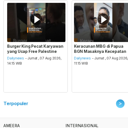
Burger King Pecat Karyawan
Keracunan MBG di Papua
yang Ucap Free Palestine
BGN Masaknya Kecepatan
Dailynews
- Jumat , 07 Aug 2026,
Dailynews
- Jumat , 07 Aug 2026
14:15 WIB
11:15 WIB
>
Terpopuler
AMEERA
INTERNASIONAL