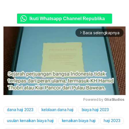
Ikuti Whatsapp Channel Republika
Baca selengkapnya
arrow_forward_ios
Powered by 
GliaStudios
dana haji 2023
kelolaan dana haji
biaya haji 2023
Mute
usulan kenaikan biaya haji
kenaikan biaya haji
haji 2023