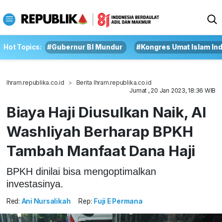
Hot Topics:
#Gubernur BI Mundur
#Kongres Umat Islam In
Ihram.republika.co.id
Berita Ihram.republika.co.id
Jumat , 20 Jan 2023, 18:36 WIB
Biaya Haji Diusulkan Naik, Al
Washliyah Berharap BPKH
Tambah Manfaat Dana Haji
BPKH dinilai bisa mengoptimalkan
investasinya.
Red:
Ani Nursalikah
Rep:
Fuji E Permana