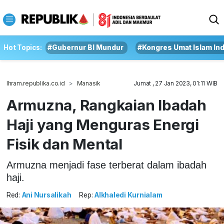
Hot Topics:
#Gubernur BI Mundur
#Kongres Umat Islam In
Ihram.republika.co.id
Manasik
Jumat , 27 Jan 2023, 01:11 WIB
Armuzna, Rangkaian Ibadah
Haji yang Menguras Energi
Fisik dan Mental
Armuzna menjadi fase terberat dalam ibadah
haji.
Red:
Ani Nursalikah
Rep:
Alkhaledi Kurnialam