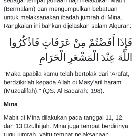
sebagai tempat jamaah haji melakukan Mabit
(Bermalam) dan mengumpulkan bebatuan
untuk melaksanakan ibadah jumrah di Mina.
Rangkaian ini bahkan dijelaskan salam Alquran:
فَإِذَا أَفَضْتُمْ مِنْ عَرَفَاتٍ فَاذْكُرُوا
اللَّهَ عِنْدَ الْمَشْعَرِ الْحَرَامِ
“Maka apabila kamu telah bertolak dari ‘Arafat,
berdzikirlah kepada Allah di Masy’aril haram
(Muzdalifah)." (QS. Al Baqarah: 198).
Mina
Mabit di Mina dilakukan pada tanggal 11, 12,
dan 13 Dzulhijjah. Mina juga tempat berdirinya
tugu jumrah, yaitu tempat pelaksanaan