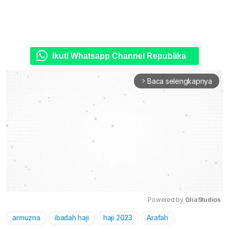
Ikuti Whatsapp Channel Republika
Baca selengkapnya
arrow_forward_ios
Powered by 
GliaStudios
armuzna
ibadah haji
haji 2023
Arafah
Mute