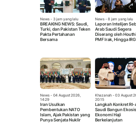
News
- 3 jam yang lalu
News
- 8 jam yang lalu
BREAKING NEWS: Saudi,
Laporan Intelijen Se
Turki, dan Pakistan Teken
Arab Saudi Segera
Pakta Pertahanan
Diserang oleh Houthi
Bersama
PMF Irak, Hingga IR
News
- 04 August 2026,
Khazanah
- 03 August 2
14:29
20:15
Iran Usulkan
Langkah Konkret RI-
Pembentukan NATO
Saudi Bangun Ekosi
Islam, Ajak Pakistan yang
Ekonomi Haji
Punya Senjata Nuklir
Berkelanjutan