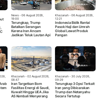
News
- 06 August 2026,
Khazanah
- 06 August 2026,
19:00
12:21
but
Terungkap, Trump
Indonesia Bidik Rantai
Batalkan Serangan
Pasok Haji dan Umrah
,
Karena Iran Ancam
Global Lewat Produk
GC
Jadikan Teluk Lautan Api
Pangan
026,
Khazanah
- 02 August 2026,
Khazanah
- 30 July 2026,
08:47
09:29
Arab
Iran Targetkan Bom
Terungkap 3 Opsi Terkait
stem
Fasilitas Energi di Saudi,
Iran yang Dibicarakan
Kuwait Hingga UEA Jika
Trump dan Netanyahu
AS Kembali Menyerang
Secara Tertutup