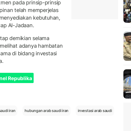
tmen pada prinsip-prinsip
pinan telah memperjelas
 menyediakan kebutuhan,
cap Al-Jadaan.
etap demikian selama
 melihat adanya hambatan
tama di bidang investasi
a.
nel Republika
audi iran
hubungan arab saudi iran
investasi arab saudi