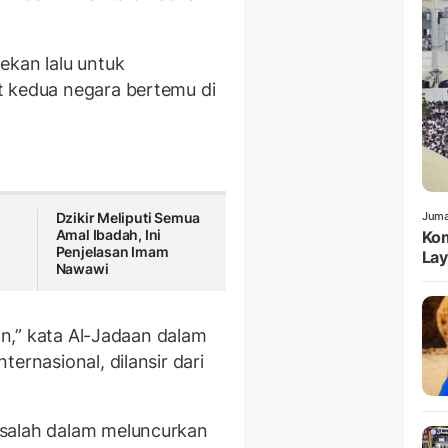
ekan lalu untuk
t kedua negara bertemu di
Dzikir Meliputi Semua
Juma
Amal Ibadah, Ini
Kom
Penjelasan Imam
Lay
Nawawi
ran,” kata Al-Jadaan dalam
ernasional, dilansir dari
asalah dalam meluncurkan