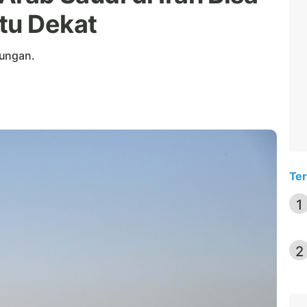
tu Dekat
bungan.
Ter
1
2