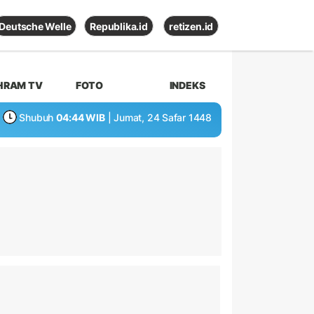
Deutsche Welle
Republika.id
retizen.id
HRAM TV
FOTO
INDEKS
Shubuh
04:44 WIB
| Jumat, 24 Safar 1448