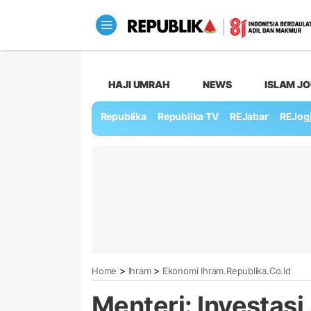
HAJI UMRAH
NEWS
ISLAM J
Republika
Republika TV
REJabar
REJog
>
>
Home
Ihram
Ekonomi Ihram.republika.co.id
Menteri: Investasi 