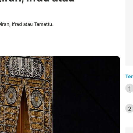
iran, Ifrad atau Tamattu.
Ter
1
2