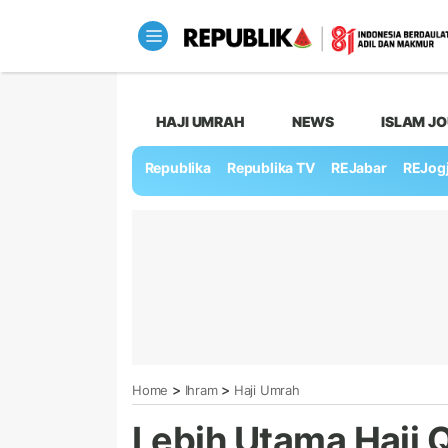
HAJI UMRAH
NEWS
ISLAM J
Republika
Republika TV
REJabar
REJog
>
>
Home
Ihram
Haji Umrah
Lebih Utama Haji Q