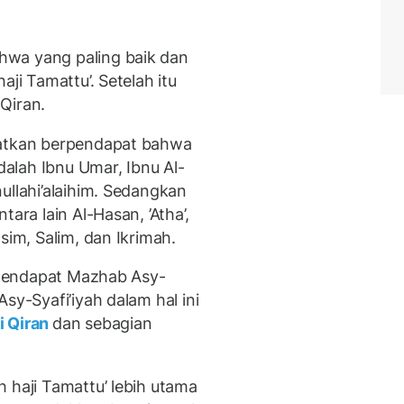
hwa yang paling baik dan
aji Tamattu’. Setelah itu
 Qiran.
yatkan berpendapat bahwa
adalah Ibnu Umar, Ibnu Al-
ullahi’alaihim. Sedangkan
ara lain Al-Hasan, ’Atha’,
sim, Salim, dan Ikrimah.
i pendapat Mazhab Asy-
sy-Syafi’iyah dalam hal ini
i Qiran
dan sebagian
 haji Tamattu’ lebih utama