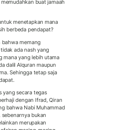
dan memudahkan buat jamaah
a untuk menetapkan mana
asih berbeda pendapat?
an bahwa memang
 tidak ada nash yang
g mana yang lebih utama
ada dalil Alquran maupun
ma. Sehingga tetap saja
dapat.
s yang secara tegas
rhaji dengan Ifrad, Qiran
ilang bahwa Nabi Muhammad
’, sebenarnya bukan
melainkan merupakan