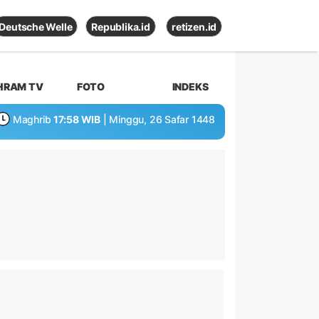
Deutsche Welle
Republika.id
retizen.id
HRAM TV
FOTO
INDEKS
Maghrib
17:58 WIB
| Minggu, 26 Safar 1448