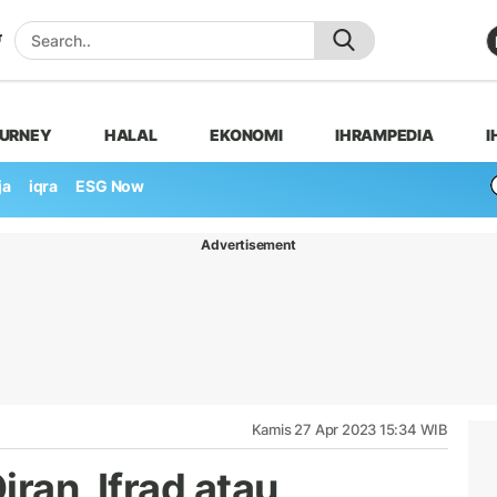
OURNEY
HALAL
EKONOMI
IHRAMPEDIA
I
ja
iqra
ESG Now
Advertisement
Kamis 27 Apr 2023 15:34 WIB
iran, Ifrad atau