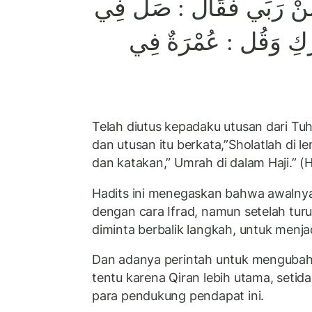
ٍ مِنْ رَبِّي فَقَال : صَل فِي
ارَكِ وَقُل : عُمْرَةٌ فِي
Telah diutus kepadaku utusan dari T
dan utusan itu berkata,”Sholatlah di l
dan katakan,” Umrah di dalam Haji.” (
Hadits ini menegaskan bahwa awalnya
dengan cara Ifrad, namun setelah turun
diminta berbalik langkah, untuk menjad
Dan adanya perintah untuk mengubah d
tentu karena Qiran lebih utama, setid
para pendukung pendapat ini.