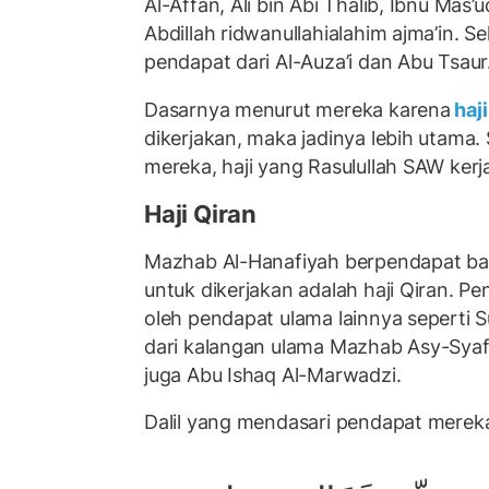
Al-Affan, Ali bin Abi Thalib, Ibnu Mas’
Abdillah ridwanullahialahim ajma’in. Se
pendapat dari Al-Auza’i dan Abu Tsaur
Dasarnya menurut mereka karena
haji
dikerjakan, maka jadinya lebih utama.
mereka, haji yang Rasulullah SAW kerja
Haji Qiran
Mazhab Al-Hanafiyah berpendapat ba
untuk dikerjakan adalah haji Qiran. Pe
oleh pendapat ulama lainnya seperti S
dari kalangan ulama Mazhab Asy-Syafi’
juga Abu Ishaq Al-Marwadzi.
Dalil yang mendasari pendapat mereka 