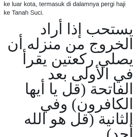
ke luar kota, termasuk di dalamnya pergi haji
ke Tanah Suci.
يستحب إذا أراد
الخروج من منزله أن
يصلي ركعتين يقرأ
في الأولى بعد
الفاتحة (قل يا أيها
الكافرون) وفي
الثانية (قل هو الله
أحد)