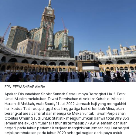
EPA-EFE/ASHRAF AMRA
Apakah Disunnahkan Sholat Sunnah Sebelumnya Berangkat Haji?. Foto:
Umat Muslim melakukan Tawaf Perpisahan di sekitar Kabah di Masjidil
Haram di Makkah, Arab Saudi, 11 Juli 2022. Jemaah haji yang mengakhiri
hari kedua Tashreeq, tinggal dua hingga tiga hari di lembah Mina, akan
berangkat area Jamarat dan menuju ke Mekah untuk Tawaf Perpisahan.
Otoritas Umum Saudi untuk Statistik mengumumkan bahwa total 899.353
jemaah melakukan ritual haji tahun ini termasuk 779.919 jemaah dari luar
negeri, pada tahun pertama Kerajaan mengizinkan jemaah haji luar negeri
sejak pembatasan pada tahun 2020 sebagai bagian dari upaya untuk