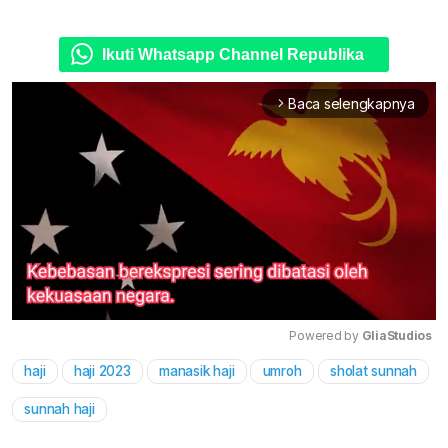
Ikuti Whatsapp Channel Republika
Baca selengkapnya
arrow_forward_ios
Powered by 
GliaStudios
haji
haji 2023
manasik haji
umroh
sholat sunnah
Mute
sunnah haji