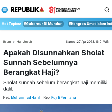
Hot Topics:
#Gubernur BI Mundur
#Kongres Umat Islam In
Ihram
Haji Umrah
Kamis , 27 Apr 2023, 16:01 WIB
Apakah Disunnahkan Sholat
Sunnah Sebelumnya
Berangkat Haji?
Sholat sunnah sebelum berangkat haji memiliki
dalil.
Red:
Muhammad Hafil
Rep:
Fuji E Permana