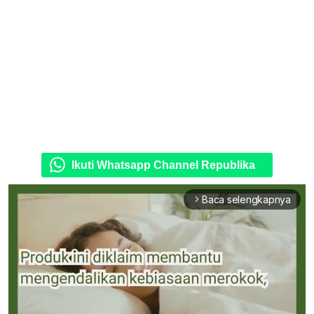
Ikuti Whatsapp Channel Republika
Baca selengkapnya
arrow_forward_ios