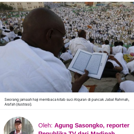
Seorang jamaah haji membaca kitab suci Alquran di puncak Jabal Rahmah,
Arafah (ilustrasi).
Oleh:
Agung Sasongko, reporter
Republika TV dari Madinah,