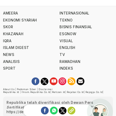
AMEERA
INTERNASIONAL
EKONOMI SYARIAH
TEKNO
SKOR
BISNIS FINANSIAL
KHAZANAH
ESGNOW
IQRA
VISUAL
ISLAM DIGEST
ENGLISH
NEWS
TV
ANALISIS
RAMADHAN
SPORT
INDEKS
About Us
|
Pedoman Siber
|
Disclaimer
Republika.id
|
Ihram.republika.co.id
|
Retizen.id
|
Rejabar.co.id
|
Rejogja.co.id
|
Republika telah diverifikasi oleh Dewan Pers
Sertifikat Nomor 1058/DP-Verifikasi/K/XII/2022
https://dewanpers.or.id/data/perusahaanpers