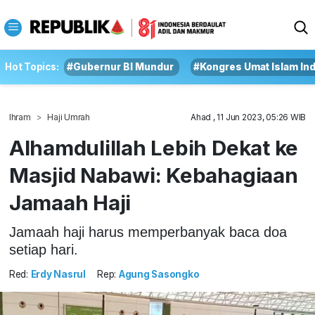
Hot Topics:
#Gubernur BI Mundur
#Kongres Umat Islam In
Ihram
Haji Umrah
Ahad , 11 Jun 2023, 05:26 WIB
Alhamdulillah Lebih Dekat ke
Masjid Nabawi: Kebahagiaan
Jamaah Haji
Jamaah haji harus memperbanyak baca doa
setiap hari.
Red:
Erdy Nasrul
Rep:
Agung Sasongko