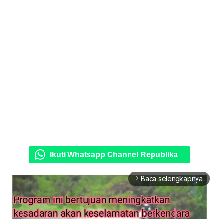
Ikuti Whatsapp Channel Republika
Baca selengkapnya
arrow_forward_ios