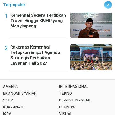
>
Terpopuler
Kemenhaj Segera Tertibkan
1
Travel Hingga KBIHU yang
Menyimpang
Rakernas Kemenhaj
2
Tetapkan Empat Agenda
Strategis Perbaikan
Layanan Haji 2027
AMEERA
INTERNASIONAL
EKONOMI SYARIAH
TEKNO
SKOR
BISNIS FINANSIAL
KHAZANAH
ESGNOW
IQRA
VISUAL