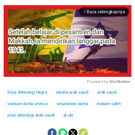
Baca selengkapnya
arrow_forward_ios
Powered by 
GliaStudios
Situs Arkeologi Hegra
wisata arab saudi
arab saudi
Mute
warisan dunia unesco
wisatawan dunia
madain saleh
situs arkeologi arab saudi
al ula