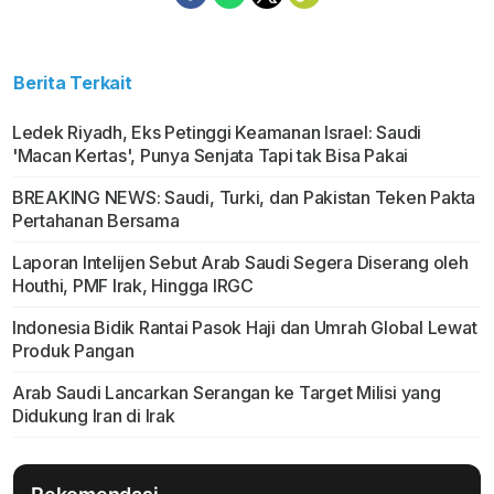
Berita Terkait
Ledek Riyadh, Eks Petinggi Keamanan Israel: Saudi
'Macan Kertas', Punya Senjata Tapi tak Bisa Pakai
BREAKING NEWS: Saudi, Turki, dan Pakistan Teken Pakta
Pertahanan Bersama
Laporan Intelijen Sebut Arab Saudi Segera Diserang oleh
Houthi, PMF Irak, Hingga IRGC
Indonesia Bidik Rantai Pasok Haji dan Umrah Global Lewat
Produk Pangan
Arab Saudi Lancarkan Serangan ke Target Milisi yang
Didukung Iran di Irak