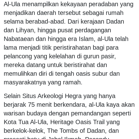
Al-Ula menampilkan kekayaan peradaban yang
menjadikan daerah tersebut sebagai rumah
selama berabad-abad. Dari kerajaan Dadan
dan Lihyan, hingga pusat perdagangan
Nabataean dan hingga era Islam, al-Ula telah
lama menjadi titik peristirahatan bagi para
pelancong yang kelelahan di gurun pasir,
mereka datang untuk beristirahat dan
memulihkan diri di tengah oasis subur dan
masyarakatnya yang ramah.
Selain Situs Arkeologi Hegra yang hanya
berjarak 75 menit berkendara, al-Ula kaya akan
warisan budaya dengan pemandangan seperti
Kota Tua Al-Ula, Heritage Oasis Trail yang
berkelok-kelok, The Tombs of Dadan, dan