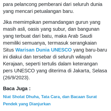
para pelancong pemberani dari seluruh dunia
yang mencari petualangan baru.
Jika memimpikan pemandangan gurun yang
masih asli, oasis yang subur, dan bangunan
yang terbuat dari batu, maka Arab Saudi
memiliki semuanya, termasuk serangkaian
Situs
Warisan Dunia UNESCO
yang baru-baru
ini diakui dan tersebar di seluruh wilayah
Kerajaan, seperti tertulis dalam keterangan
pers UNESCO yang diterima di Jakarta, Selasa
(26/9/2023).
Baca Juga :
Niat Sholat Dhuha, Tata Cara, dan Bacaan Surat
Pendek yang Dianjurkan