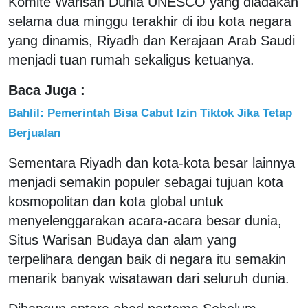
Komite Warisan Dunia UNESCO yang diadakan
selama dua minggu terakhir di ibu kota negara
yang dinamis, Riyadh dan Kerajaan Arab Saudi
menjadi tuan rumah sekaligus ketuanya.
Baca Juga :
Bahlil: Pemerintah Bisa Cabut Izin Tiktok Jika Tetap
Berjualan
Sementara Riyadh dan kota-kota besar lainnya
menjadi semakin populer sebagai tujuan kota
kosmopolitan dan kota global untuk
menyelenggarakan acara-acara besar dunia,
Situs Warisan Budaya dan alam yang
terpelihara dengan baik di negara itu semakin
menarik banyak wisatawan dari seluruh dunia.