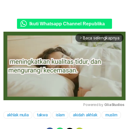
Ikuti Whatsapp Channel Republika
Baca selengkapnya
arrow_forward_ios
Powered by 
GliaStudios
akhlak mulia
takwa
islam
akidah akhlak
muslim
Mute