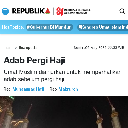
Hot Topics:
#Gubernur BI Mundur
#Kongres Umat Islam In
Ihram
Ihrampedia
Senin , 06 May 2024, 22:33 WIB
Adab Pergi Haji
Umat Muslim dianjurkan untuk memperhatikan
adab sebelum pergi haji.
Red:
Muhammad Hafil
Rep:
Mabruroh