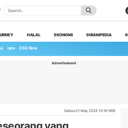
OURNEY
HALAL
EKONOMI
IHRAMPEDIA
I
ja
iqra
ESG Now
Advertisement
Selasa 21 May 2024 13:16 WIB
eseorang yang