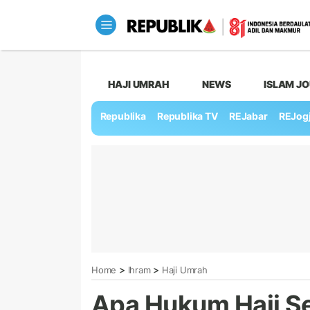
HAJI UMRAH
NEWS
ISLAM J
Republika
Republika TV
REJabar
REJog
>
>
Home
Ihram
Haji Umrah
Apa Hukum Haji S