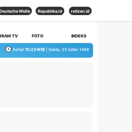
Deutsche Welle
Republika.id
retizen.id
HRAM TV
FOTO
INDEKS
Ashar
15:23 WIB
| Sabtu, 25 Safar 1448