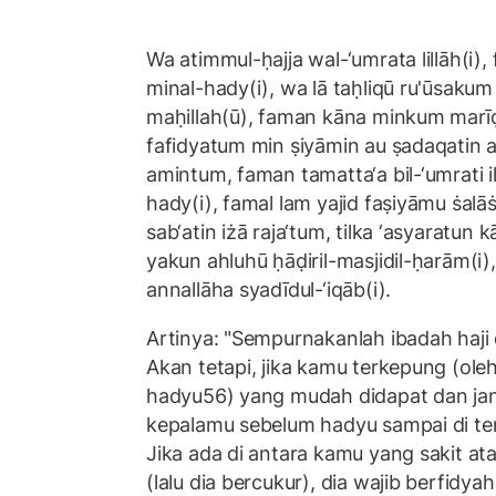
Wa atimmul-ḥajja wal-‘umrata lillāh(i),
minal-hady(i), wa lā taḥliqū ru'ūsaku
maḥillah(ū), faman kāna minkum marīḍa
fafidyatum min ṣiyāmin au ṣadaqatin au
amintum, faman tamatta‘a bil-‘umrati il
hady(i), famal lam yajid faṣiyāmu ṡalāṡ
sab‘atin iżā raja‘tum, tilka ‘asyaratun k
yakun ahluhū ḥāḍiril-masjidil-ḥarām(i)
annallāha syadīdul-‘iqāb(i).
Artinya: "Sempurnakanlah ibadah haji
Akan tetapi, jika kamu terkepung (ole
hadyu56) yang mudah didapat dan ja
kepalamu sebelum hadyu sampai di t
Jika ada di antara kamu yang sakit at
(lalu dia bercukur), dia wajib berfidyah