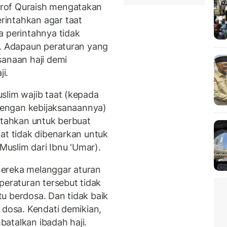
rof Quraish mengatakan
intahkan agar taat
a perintahnya tidak
h. Adapaun peraturan yang
sanaan haji demi
i.
slim wajib taat (kepada
(dengan kebijaksanaannya)
ntahkan untuk berbuat
at tidak dibenarkan untuk
 Muslim dari Ibnu 'Umar).
 mereka melanggar aturan
peraturan tersebut tidak
u berdosa. Dan tidak baik
 dosa. Kendati demikian,
atalkan ibadah haji.