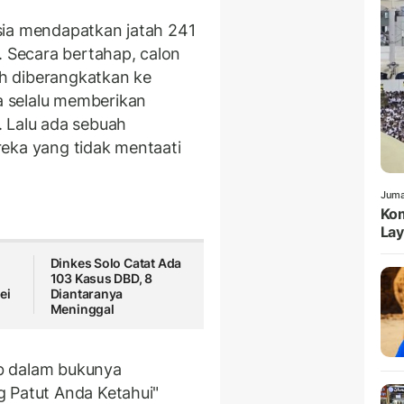
sia mendapatkan jatah 241
. Secara bertahap, calon
lah diberangkatkan ke
 selalu memberikan
 Lalu ada sebuah
eka yang tidak mentaati
Juma
Kom
Lay
Dinkes Solo Catat Ada
103 Kasus DBD, 8
ei
Diantaranya
Meninggal
hab dalam bukunya
g Patut Anda Ketahui"