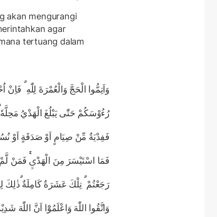
ng akan mengurangi
merintahkan agar
mana tertuang dalam
وَاَتِمُّوا الْحَجَّ وَالْعُمْرَةَ لِلّٰهِ ۗ فَاِنْ
رُءُوْسَكُمْ حَتّٰى يَبْلُغَ الْهَدْيُ مَحِلَّهٗ 
فَفِدْيَةٌ مِّنْ صِيَامٍ اَوْ صَدَقَةٍ اَوْ نُسُكٍ 
فَمَا اسْتَيْسَرَ مِنَ الْهَدْيِۚ فَمَنْ لَّمْ يَ
رَجَعْتُمْ ۗ تِلْكَ عَشَرَةٌ كَامِلَةٌ ۗذٰلِك ۗ
وَاتَّقُوا اللّٰهَ وَاعْلَمُوْٓا اَنَّ اللّٰهَ شَد ࣖ