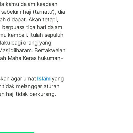
ila kamu dalam keadaan
ebelum haji (tamatu’), dia
h didapat. Akan tetapi,
) berpuasa tiga hari dalam
amu kembali. Itulah sepuluh
rlaku bagi orang yang
Masjidilharam. Bertakwalah
llah Maha Keras hukuman-
skan agar umat
Islam
yang
 tidak melanggar aturan
h haji tidak berkurang.