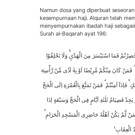
Namun dosa yang diperbuat seseora
kesempurnaan haji. Alquran telah me
menyempurnakan ibadah haji sebagai
Surah al-Baqarah ayat 196:
 اُحْصِرْتُمْ فَمَا اسْتَيْسَرَ مِنَ الْهَدْيِۚ وَلَا تَحْلِقُوْا
ۗ فَمَنْ كَانَ مِنْكُمْ مَّرِيْضًا اَوْ بِهٖٓ اَذًى مِّنْ رَّأْسِهٖ
ۚ فَاِذَآ اَمِنْتُمْ ۗ فَمَنْ تَمَتَّعَ بِالْعُمْرَةِ اِلَى الْحَجِّ
جِدْ فَصِيَامُ ثَلٰثَةِ اَيَّامٍ فِى الْحَجِّ وَسَبْعَةٍ اِذَا
َ لِمَنْ لَّمْ يَكُنْ اَهْلُهٗ حَاضِرِى الْمَسْجِدِ الْحَرَامِ
ِيْدُ الْعِقَابِ