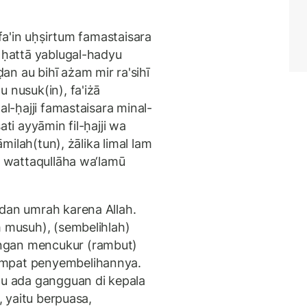
 fa'in uḥṣirtum famastaisara
m ḥattā yablugal-hadyu
n au bihī ażam mir ra'sihī
 nusuk(in), fa'iżā
al-ḥajji famastaisara minal-
ati ayyāmin fil-ḥajji wa
āmilah(tun), żālika limal lam
, wattaqullāha wa‘lamū
 dan umrah karena Allah.
h musuh), (sembelihlah)
ngan mencukur (rambut)
empat penyembelihannya.
au ada gangguan di kepala
, yaitu berpuasa,