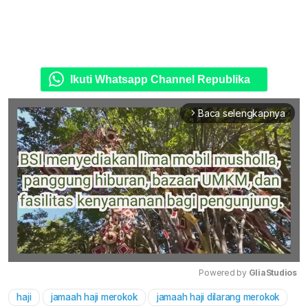
Ikuti Whatsapp Channel Republika
Baca selengkapnya
arrow_forward_ios
Powered by 
GliaStudios
haji
jamaah haji merokok
jamaah haji dilarang merokok
Mute