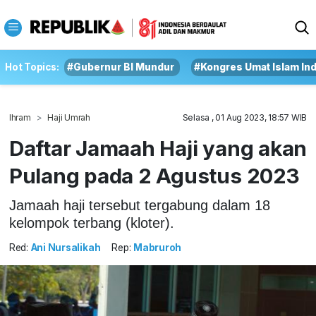
Hot Topics:
#Gubernur BI Mundur
#Kongres Umat Islam In
Ihram
Haji Umrah
Selasa , 01 Aug 2023, 18:57 WIB
Daftar Jamaah Haji yang akan
Pulang pada 2 Agustus 2023
Jamaah haji tersebut tergabung dalam 18
kelompok terbang (kloter).
Red:
Ani Nursalikah
Rep:
Mabruroh