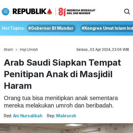
Hot Topics:
#Gubernur BI Mundur
#Kongres Umat Islam In
Ihram
Haji Umrah
Selasa , 02 Apr 2024, 23:04 WIB
Arab Saudi Siapkan Tempat
Penitipan Anak di Masjidil
Haram
Orang tua bisa menitipkan anak sementara
mereka melakukan umroh dan beribadah.
Red:
Ani Nursalikah
Rep:
Mabruroh