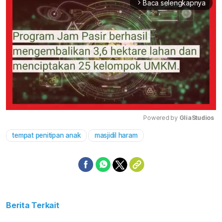
Baca selengkapnya
arrow_forward_ios
Powered by 
GliaStudios
tempat penitipan anak
masjidil haram
Mute
Berita Terkait