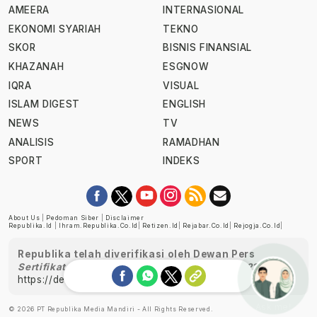
AMEERA
INTERNASIONAL
EKONOMI SYARIAH
TEKNO
SKOR
BISNIS FINANSIAL
KHAZANAH
ESGNOW
IQRA
VISUAL
ISLAM DIGEST
ENGLISH
NEWS
TV
ANALISIS
RAMADHAN
SPORT
INDEKS
About Us
|
Pedoman Siber
|
Disclaimer
Republika.id
|
Ihram.republika.co.id
|
Retizen.id
|
Rejabar.co.id
|
Rejogja.co.id
|
Republika telah diverifikasi oleh Dewan Pers
Sertifikat Nomor 1058/DP-Verifikasi/K/XII/2022
https://dewanpers.or.id/data/perusahaanpers
Ask me!
© 2026 PT Republika Media Mandiri - All Rights Reserved.