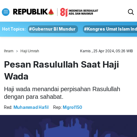
Hot Topics:
#Gubernur BI Mundur
#Kongres Umat Islam In
Ihram
Haji Umrah
Kamis , 25 Apr 2024, 05:26 WIB
Pesan Rasulullah Saat Haji
Wada
Haji wada menandai perpisahan Rasulullah
dengan para sahabat.
Red:
Muhammad Hafil
Rep:
Mgrol150