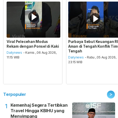
Viral Pelecehan Modus
Purbaya Sebut Keuangan RI
Rekam dengan Ponsel di Kaki
Aman di Tengah Konflik Tim
Tengah
Dailynews
- Kamis , 06 Aug 2026,
11:15 WIB
Dailynews
- Rabu , 05 Aug 2026,
23:15 WIB
>
Terpopuler
Kemenhaj Segera Tertibkan
1
Travel Hingga KBIHU yang
Menyimpang