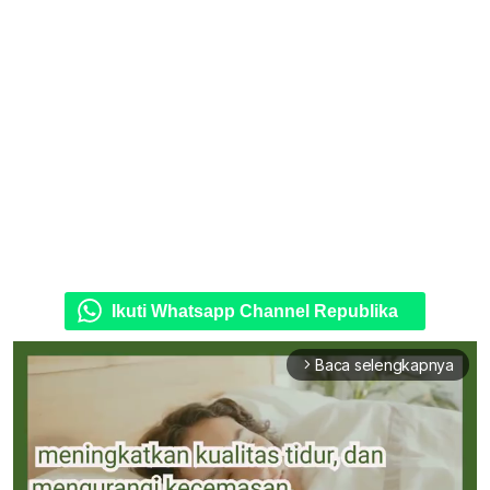
Ikuti Whatsapp Channel Republika
Baca selengkapnya
arrow_forward_ios