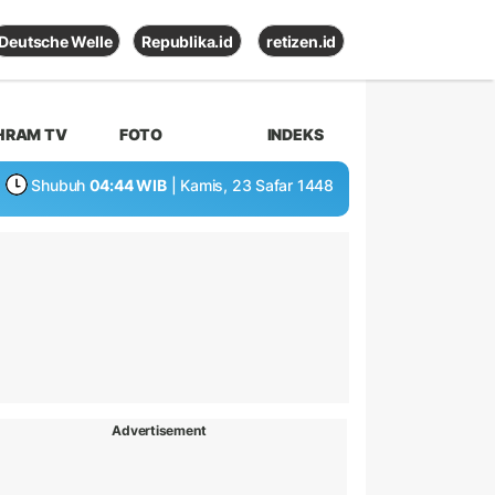
Deutsche Welle
Republika.id
retizen.id
HRAM TV
FOTO
INDEKS
Shubuh
04:44 WIB
| Kamis, 23 Safar 1448
Advertisement