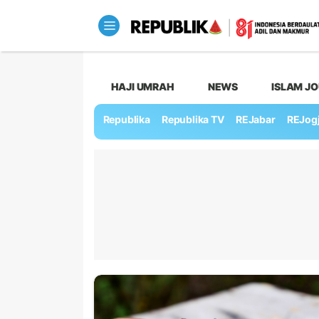
HAJI UMRAH
NEWS
ISLAM J
Republika
Republika TV
REJabar
REJog