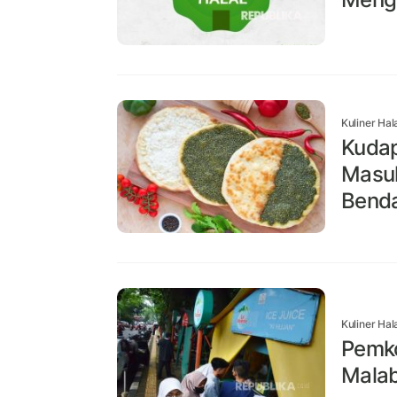
Kuliner Hal
Kuda
Masuk
Bend
Kuliner Hal
Pemk
Malab