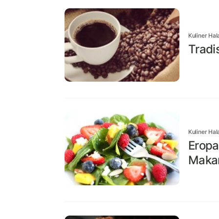
Kuliner Hal
Tradi
Kuliner Hal
Eropa
Makan