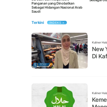
Panganan yang Dinobatkan
Sebagai Hidangan Nasional Arab
Saudi
Terkini
INDEKS +
Kuliner Hal
New Y
Di Ka
Kuliner Hal
Kemen
Menga