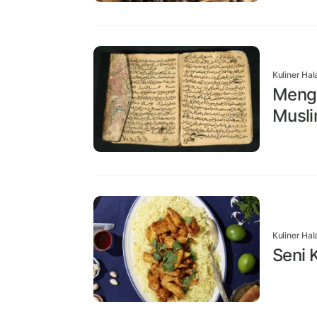
Kuliner Hal
Menge
Musli
Kuliner Hal
Seni K