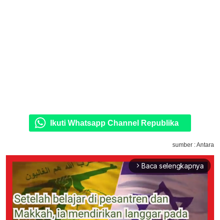
Ikuti Whatsapp Channel Republika
sumber : Antara
Baca selengkapnya
arrow_forward_ios