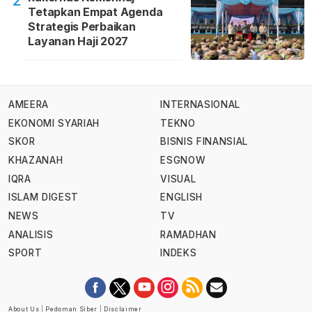
2
Tetapkan Empat Agenda
Strategis Perbaikan
Layanan Haji 2027
AMEERA
INTERNASIONAL
EKONOMI SYARIAH
TEKNO
SKOR
BISNIS FINANSIAL
KHAZANAH
ESGNOW
IQRA
VISUAL
ISLAM DIGEST
ENGLISH
NEWS
TV
ANALISIS
RAMADHAN
SPORT
INDEKS
About Us
|
Pedoman Siber
|
Disclaimer