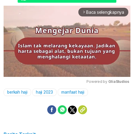
Baca selengkapnya
arrow_forward_ios
Powered by 
GliaStudios
berkah haji
haji 2023
manfaat haji
Mute