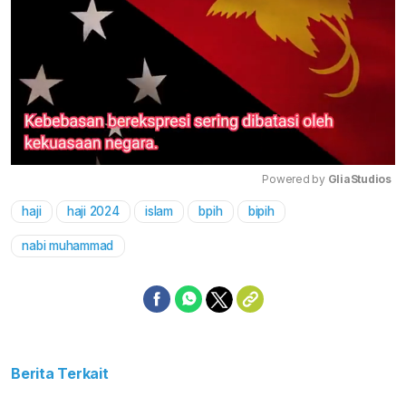
Powered by 
GliaStudios
haji
haji 2024
islam
bpih
bipih
Mute
nabi muhammad
Berita Terkait