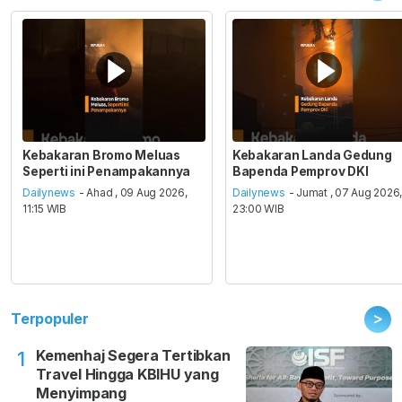
Kebakaran Bromo Meluas
Kebakaran Landa Gedung
Seperti ini Penampakannya
Bapenda Pemprov DKI
Dailynews
- Ahad , 09 Aug 2026,
Dailynews
- Jumat , 07 Aug 2026
11:15 WIB
23:00 WIB
>
Terpopuler
Kemenhaj Segera Tertibkan
1
Travel Hingga KBIHU yang
Menyimpang