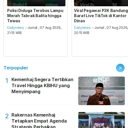
Polisi Diduga Terobos Lampu
Viral Pegawai P3K Bandung
Merah Tabrak Balita hingga
Barat Live TikTok di Kantor
Tewas
Dinas
Dailynews
- Jumat , 07 Aug 2026,
Dailynews
- Jumat , 07 Aug 2026
21:15 WIB
20:15 WIB
>
Terpopuler
Kemenhaj Segera Tertibkan
1
Travel Hingga KBIHU yang
Menyimpang
Rakernas Kemenhaj
2
Tetapkan Empat Agenda
Strategis Perbaikan