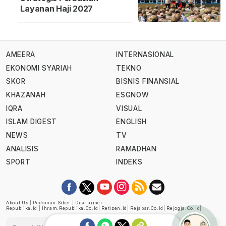
Layanan Haji 2027
AMEERA
INTERNASIONAL
EKONOMI SYARIAH
TEKNO
SKOR
BISNIS FINANSIAL
KHAZANAH
ESGNOW
IQRA
VISUAL
ISLAM DIGEST
ENGLISH
NEWS
TV
ANALISIS
RAMADHAN
SPORT
INDEKS
About Us
|
Pedoman Siber
|
Disclaimer
Republika.id
|
Ihram.republika.co.id
|
Retizen.id
|
Rejabar.co.id
|
Rejogja.co.id
|