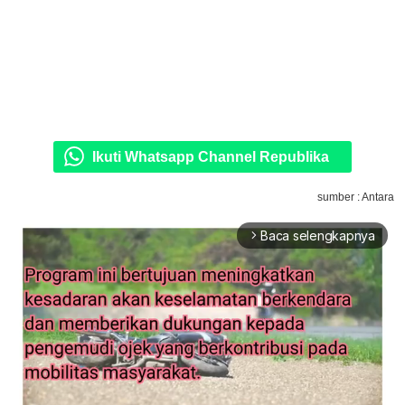
Ikuti Whatsapp Channel Republika
sumber : Antara
Baca selengkapnya
arrow_forward_ios