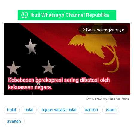
Ikuti Whatsapp Channel Republika
Baca selengkapnya
arrow_forward_ios
Powered by 
GliaStudios
halal
halal
tujuan wisata halal
banten
islam
Mute
syariah