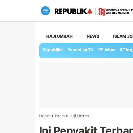
HAJI UMRAH
NEWS
ISLAM J
Republika
Republika TV
REJabar
REJog
>
>
Home
Ihram
Haji Umrah
Ini Penyakit Terb