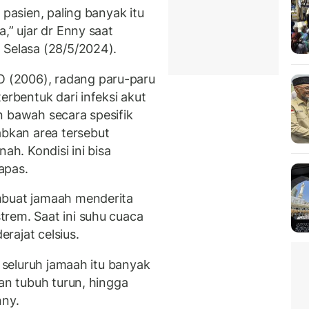
 pasien, paling banyak itu
,” ujar dr Enny saat
 Selasa (28/5/2024).
 (2006), radang paru-paru
terbentuk dari infeksi akut
n bawah secara spesifik
bkan area tersebut
ah. Kondisi ini bisa
apas.
mbuat jamaah menderita
rem. Saat ini suhu cuaca
rajat celsius.
i seluruh jamaah itu banyak
han tubuh turun, hingga
nny.