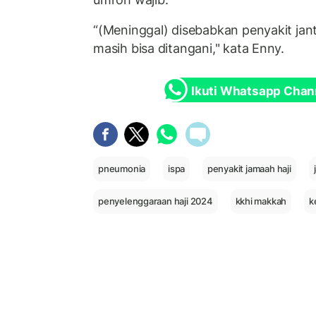
“(Meninggal) disebabkan penyakit ja
masih bisa ditangani," kata Enny.
Ikuti Whatsapp Chan
pneumonia
ispa
penyakit jamaah haji
penyelenggaraan haji 2024
kkhi makkah
k