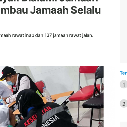
 Imbau Jamaah Selalu
aah rawat inap dan 137 jamaah rawat jalan.
Ter
1
2