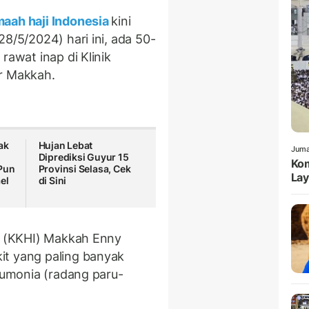
aah haji Indonesia
kini
28/5/2024) hari ini, ada 50-
rawat inap di Klinik
er Makkah.
ak
Hujan Lebat
Juma
Diprediksi Guyur 15
Kom
Pun
Provinsi Selasa, Cek
Lay
el
di Sini
ia (KKHI) Makkah Enny
it yang paling banyak
neumonia (radang paru-