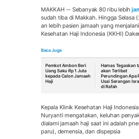
MAKKAH -- Sebanyak 80 ribu lebih
jam
sudah tiba di Makkah. Hingga Selasa (
an lebih pasien jamaah yang menjalani 
Kesehatan Haji Indonesia (KKHI) Dak
Baca Juga
Pemkot Ambon Beri
Hamas Tegaskan t
Uang Saku Rp 1 Juta
akan Terlibat
kepada Calon Jamaah
Perundingan Apa 
Haji
Usai Serangan Isra
di Rafah
Kepala Klinik Kesehatan Haji Indones
Nuryanti mengatakan, keluhan penyak
dialami jamaah haji saat ini adalah p
paru), demensia, dan dispepsia