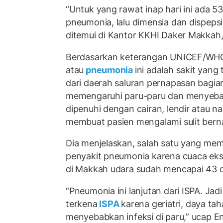
“Untuk yang rawat inap hari ini ada 53
pneumonia, lalu dimensia dan dispepsia
ditemui di Kantor KKHI Daker Makkah,
Berdasarkan keterangan UNICEF/WHO
atau
pneumonia
ini adalah sakit yang 
dari daerah saluran pernapasan bagia
memengaruhi paru-paru dan menyeba
dipenuhi dengan cairan, lendir atau nan
membuat pasien mengalami sulit bern
Dia menjelaskan, salah satu yang me
penyakit pneumonia karena cuaca ekst
di Makkah udara sudah mencapai 43 de
“Pneumonia ini lanjutan dari ISPA. Jad
terkena
ISPA
karena geriatri, daya ta
menyebabkan infeksi di paru,” ucap E