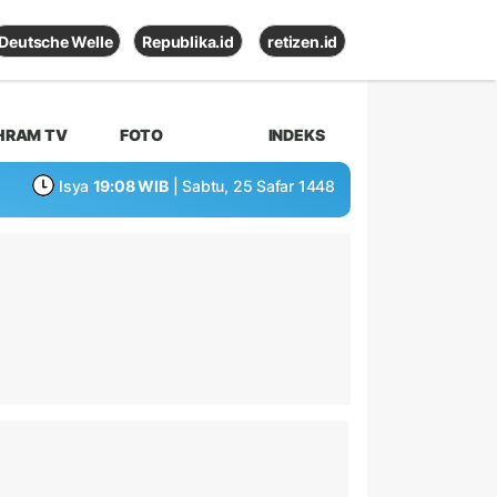
Deutsche Welle
Republika.id
retizen.id
HRAM TV
FOTO
INDEKS
Isya
19:08 WIB
| Sabtu, 25 Safar 1448