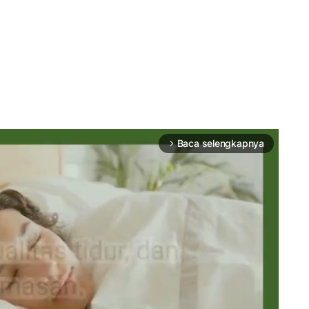
Baca selengkapnya
arrow_forward_ios