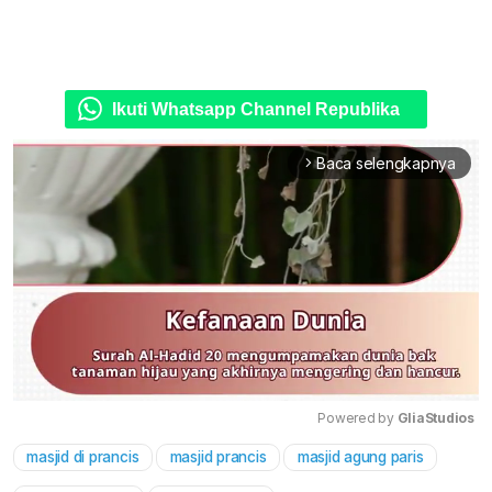
Ikuti Whatsapp Channel Republika
Baca selengkapnya
arrow_forward_ios
Powered by 
GliaStudios
masjid di prancis
masjid prancis
masjid agung paris
Mute