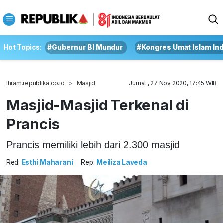
Hot Topics:
#Gubernur BI Mundur
#Kongres Umat Islam In
Ihram.republika.co.id
Masjid
Jumat , 27 Nov 2020, 17:45 WIB
Masjid-Masjid Terkenal di
Prancis
Prancis memiliki lebih dari 2.300 masjid
Red:
Esthi Maharani
Rep:
Meiliza Laveda