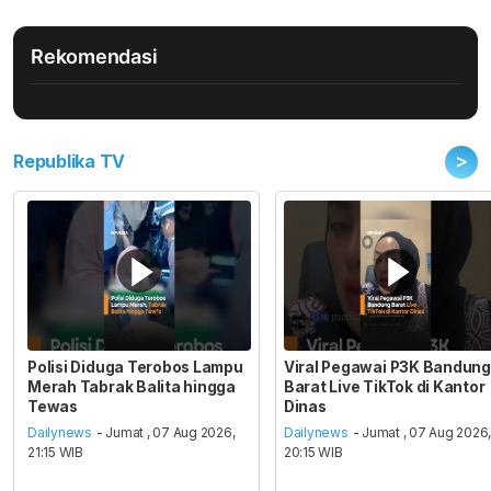
Rekomendasi
>
Republika TV
Polisi Diduga Terobos Lampu
Viral Pegawai P3K Bandung
Merah Tabrak Balita hingga
Barat Live TikTok di Kantor
Tewas
Dinas
Dailynews
- Jumat , 07 Aug 2026,
Dailynews
- Jumat , 07 Aug 2026
21:15 WIB
20:15 WIB