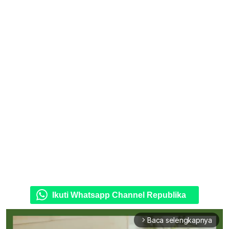
Ikuti Whatsapp Channel Republika
Baca selengkapnya
arrow_forward_ios