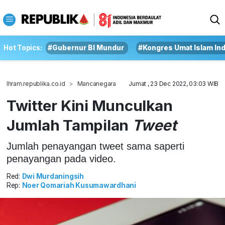
Hot Topics:
#Gubernur BI Mundur
#Kongres Umat Islam In
Ihram.republika.co.id
Mancanegara
Jumat , 23 Dec 2022, 03:03 WIB
Twitter Kini Munculkan
Jumlah Tampilan
Tweet
Jumlah penayangan tweet sama saperti
penayangan pada video.
Red:
Dwi Murdaningsih
Rep:
Noer Qomariah Kusumawardhani