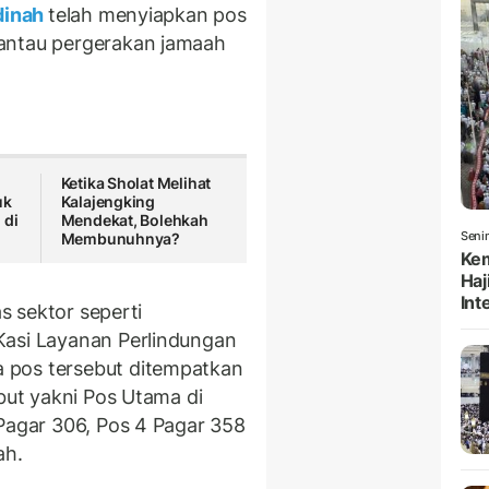
inah
telah menyiapkan pos
ntau pergerakan jamaah
Ketika Sholat Melihat
uk
Kalajengking
 di
Mendekat, Bolehkah
Seni
Membunuhnya?
Kem
Haj
Int
as sektor seperti
Kasi Layanan Perlindungan
 pos tersebut ditempatkan
ebut yakni Pos Utama di
 Pagar 306, Pos 4 Pagar 358
ah.