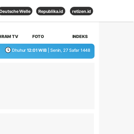
Deutsche Welle
Republika.id
retizen.id
HRAM TV
FOTO
INDEKS
Dhuhur
12:01 WIB
| Senin, 27 Safar 1448