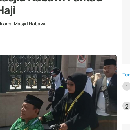
Haji
i area Masjid Nabawi.
Ter
1
2