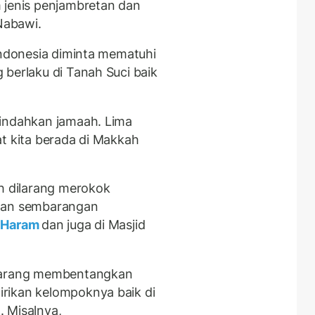
 jenis penjambretan dan
 Nabawi.
Indonesia diminta mematuhi
 berlaku di Tanah Suci baik
iindahkan jamaah. Lima
at kita berada di Makkah
h dilarang merokok
ngan sembarangan
l Haram
dan juga di Masjid
ilarang membentangkan
rikan kelompoknya baik di
 Misalnya,