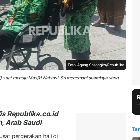
Foto: Agung Sasongko/Republika
6) saat menuju Masjid Nabawi. Sri menemani suaminya yang
is Republika.co.id
, Arab Saudi
Ter
sat pergerakan haji di