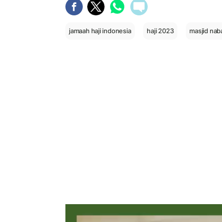
jamaah haji indonesia
haji 2023
masjid nab