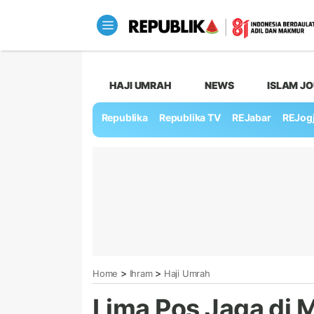
HAJI UMRAH
NEWS
ISLAM J
Republika
Republika TV
REJabar
REJog
>
>
Home
Ihram
Haji Umrah
Lima Pos Jaga di 