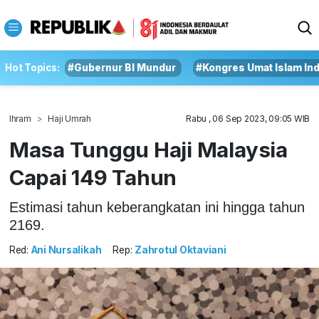
Hot Topics:
#Gubernur BI Mundur
#Kongres Umat Islam In
Ihram
Haji Umrah
Rabu , 06 Sep 2023, 09:05 WIB
Masa Tunggu Haji Malaysia
Capai 149 Tahun
Estimasi tahun keberangkatan ini hingga tahun
2169.
Red:
Ani Nursalikah
Rep:
Zahrotul Oktaviani