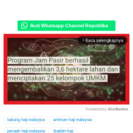
Ikuti Whatsapp Channel Republika
Baca selengkapnya
arrow_forward_ios
Powered by 
GliaStudios
tabung haji malaysia
antrean haji malaysia
Mute
jamaah haji malaysia
ibadah haji