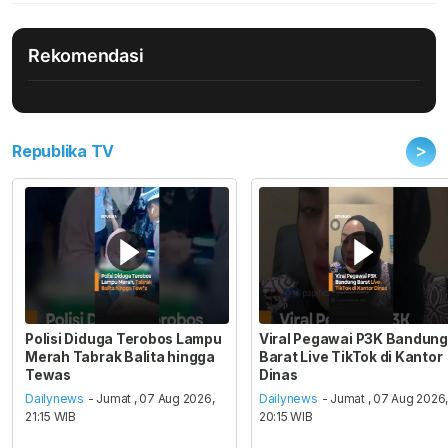
Rekomendasi
>
Republika TV
Polisi Diduga Terobos Lampu
Viral Pegawai P3K Bandung
Merah Tabrak Balita hingga
Barat Live TikTok di Kantor
Tewas
Dinas
Dailynews
- Jumat , 07 Aug 2026,
Dailynews
- Jumat , 07 Aug 2026
21:15 WIB
20:15 WIB