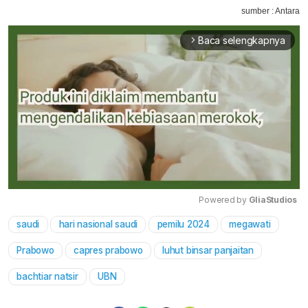
sumber : Antara
Baca selengkapnya
arrow_forward_ios
Powered by 
GliaStudios
saudi
hari nasional saudi
pemilu 2024
megawati
Mute
Prabowo
capres prabowo
luhut binsar panjaitan
bachtiar natsir
UBN