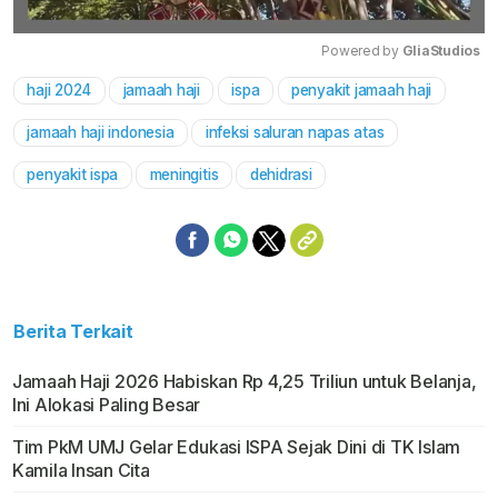
Powered by 
GliaStudios
haji 2024
jamaah haji
ispa
penyakit jamaah haji
Mute
jamaah haji indonesia
infeksi saluran napas atas
penyakit ispa
meningitis
dehidrasi
Berita Terkait
Jamaah Haji 2026 Habiskan Rp 4,25 Triliun untuk Belanja,
Ini Alokasi Paling Besar
Tim PkM UMJ Gelar Edukasi ISPA Sejak Dini di TK Islam
Kamila Insan Cita