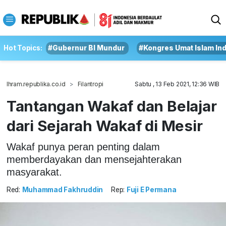
Hot Topics:
#Gubernur BI Mundur
#Kongres Umat Islam In
Ihram.republika.co.id
Filantropi
Sabtu , 13 Feb 2021, 12:36 WIB
Tantangan Wakaf dan Belajar
dari Sejarah Wakaf di Mesir
Wakaf punya peran penting dalam
memberdayakan dan mensejahterakan
masyarakat.
Red:
Muhammad Fakhruddin
Rep:
Fuji E Permana