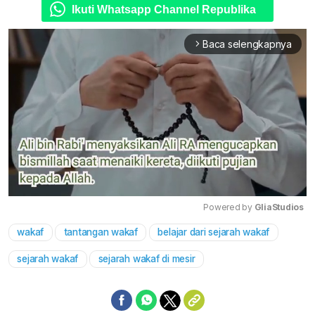
Ikuti Whatsapp Channel Republika
Baca selengkapnya
arrow_forward_ios
Powered by 
GliaStudios
wakaf
tantangan wakaf
belajar dari sejarah wakaf
Mute
sejarah wakaf
sejarah wakaf di mesir