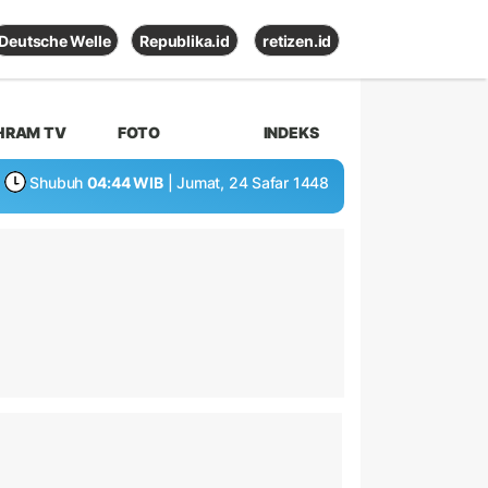
Deutsche Welle
Republika.id
retizen.id
HRAM TV
FOTO
INDEKS
Shubuh
04:44 WIB
| Jumat, 24 Safar 1448