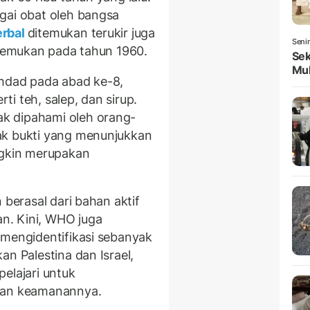
gai obat oleh bangsa
erbal
ditemukan terukir juga
Seni
itemukan pada tahun 1960.
Sek
Mul
ghdad pada abad ke-8,
i teh, salep, dan sirup.
k dipahami oleh orang-
ak bukti yang menunjukkan
gkin merupakan
 berasal dari bahan aktif
n. Kini, WHO juga
 mengidentifikasi sebanyak
an Palestina dan Israel,
elajari untuk
 dan keamanannya.