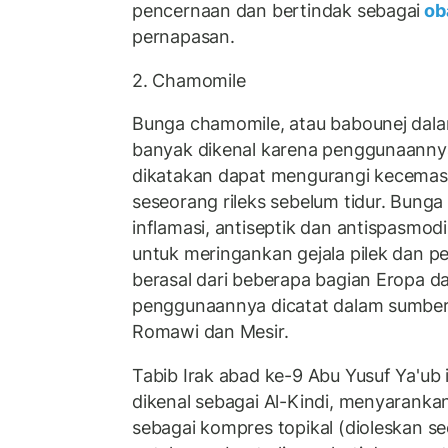
pencernaan dan bertindak sebagai
oba
pernapasan.
2. Chamomile
Bunga chamomile, atau babounej dala
banyak dikenal karena penggunaanny
dikatakan dapat mengurangi kecema
seseorang rileks sebelum tidur. Bunga in
inflamasi, antiseptik dan antispasmo
untuk meringankan gejala pilek dan pe
berasal dari beberapa bagian Eropa d
penggunaannya dicatat dalam sumber
Romawi dan Mesir.
Tabib Irak abad ke-9 Abu Yusuf Ya'ub i
dikenal sebagai Al-Kindi, menyaran
sebagai kompres topikal (dioleskan sec