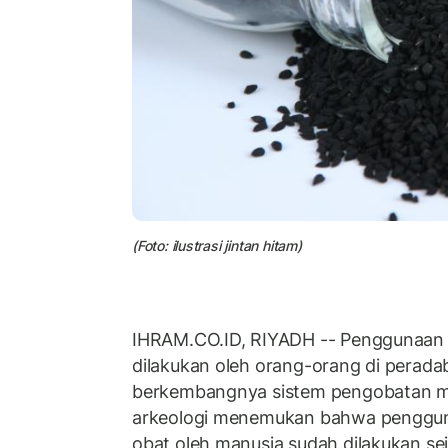
(Foto: ilustrasi jintan hitam)
IHRAM.CO.ID, RIYADH -- Penggunaan 
dilakukan oleh orang-orang di perad
berkembangnya sistem pengobatan m
arkeologi menemukan bahwa penggu
obat oleh manusia sudah dilakukan sej