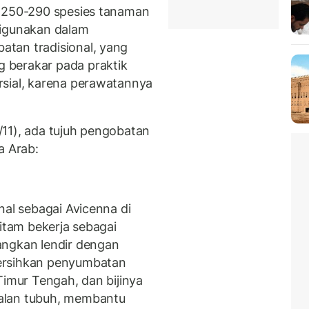
r 250-290 spesies tanaman
digunakan dalam
tan tradisional, yang
 berakar pada praktik
rsial, karena perawatannya
/11), ada tujuh pengobatan
a Arab:
nal sebagai Avicenna di
hitam bekerja sebagai
angkan lendir dengan
ersihkan penyumbatan
Timur Tengah, dan bijinya
alan tubuh, membantu