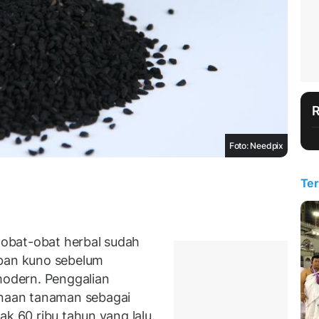
Foto: Needpix
Ter
obat-obat herbal sudah
aban kuno sebelum
odern. Penggalian
naan tanaman sebagai
ak 60 ribu tahun yang lalu.