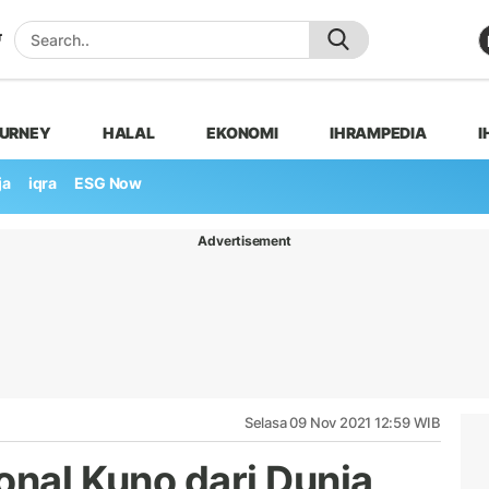
OURNEY
HALAL
EKONOMI
IHRAMPEDIA
I
ja
iqra
ESG Now
Advertisement
Selasa 09 Nov 2021 12:59 WIB
onal Kuno dari Dunia