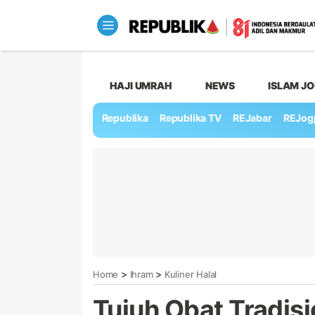
HAJI UMRAH
NEWS
ISLAM J
Republika
Republika TV
REJabar
REJog
>
>
Home
Ihram
Kuliner Halal
Tujuh Obat Tradisi