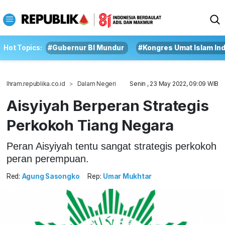
Hot Topics:
#Gubernur BI Mundur
#Kongres Umat Islam In
Ihram.republika.co.id
Dalam Negeri
Senin , 23 May 2022, 09:09 WIB
Aisyiyah Berperan Strategis
Perkokoh Tiang Negara
Peran Aisyiyah tentu sangat strategis perkokoh
peran perempuan.
Red:
Agung Sasongko
Rep:
Umar Mukhtar