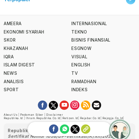
AMEERA
INTERNASIONAL
EKONOMI SYARIAH
TEKNO
SKOR
BISNIS FINANSIAL
KHAZANAH
ESGNOW
IQRA
VISUAL
ISLAM DIGEST
ENGLISH
NEWS
TV
ANALISIS
RAMADHAN
SPORT
INDEKS
About Us
|
Pedoman Siber
|
Disclaimer
Republika.id
|
Ihram.republika.co.id
|
Retizen.id
|
Rejabar.co.id
|
Rejogja.co.id
|
Republika telah diverifikasi oleh Dewan Pers
Sertifikat Nomor 1058/DP-Verifikasi/K/XII/2022