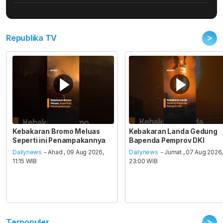
>
Republika TV
Kebakaran Bromo Meluas
Kebakaran Landa Gedung
Seperti ini Penampakannya
Bapenda Pemprov DKI
Dailynews
- Ahad , 09 Aug 2026,
Dailynews
- Jumat , 07 Aug 2026
11:15 WIB
23:00 WIB
>
Terpopuler