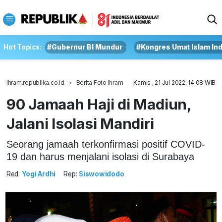
Hot Topics:
#Gubernur BI Mundur
#Kongres Umat Islam In
Ihram.republika.co.id
Berita Foto Ihram
Kamis , 21 Jul 2022, 14:08 WIB
90 Jamaah Haji di Madiun,
Jalani Isolasi Mandiri
Seorang jamaah terkonfirmasi positif COVID-
19 dan harus menjalani isolasi di Surabaya
Red:
Yogi Ardhi
Rep:
Siswowidodo