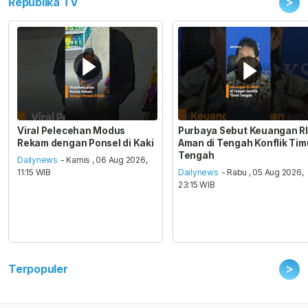
>
Republika TV
Viral Pelecehan Modus
Purbaya Sebut Keuangan RI
Rekam dengan Ponsel di Kaki
Aman di Tengah Konflik Tim
Tengah
Dailynews
- Kamis , 06 Aug 2026,
11:15 WIB
Dailynews
- Rabu , 05 Aug 2026,
23:15 WIB
>
Terpopuler