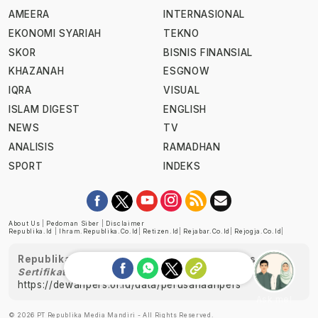
AMEERA
INTERNASIONAL
EKONOMI SYARIAH
TEKNO
SKOR
BISNIS FINANSIAL
KHAZANAH
ESGNOW
IQRA
VISUAL
ISLAM DIGEST
ENGLISH
NEWS
TV
ANALISIS
RAMADHAN
SPORT
INDEKS
About Us
|
Pedoman Siber
|
Disclaimer
Republika.id
|
Ihram.republika.co.id
|
Retizen.id
|
Rejabar.co.id
|
Rejogja.co.id
|
Republika telah diverifikasi oleh Dewan Pers
Sertifikat Nomor 1058/DP-Verifikasi/K/XII/2022
https://dewanpers.or.id/data/perusahaanpers
Ask me!
© 2026 PT Republika Media Mandiri - All Rights Reserved.