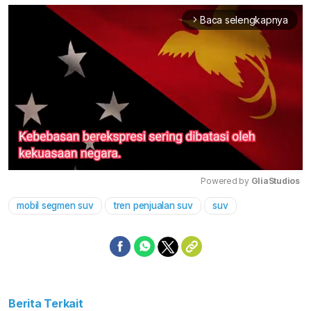
Baca selengkapnya
arrow_forward_ios
Powered by 
GliaStudios
mobil segmen suv
tren penjualan suv
suv
Mute
Berita Terkait