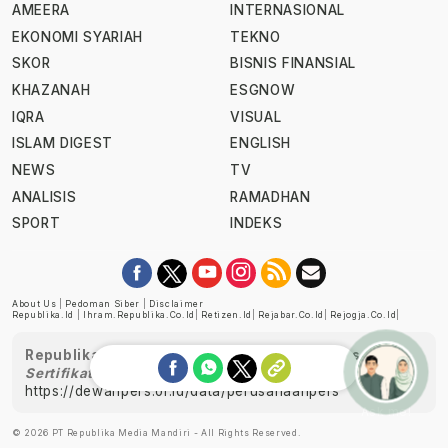
AMEERA
INTERNASIONAL
EKONOMI SYARIAH
TEKNO
SKOR
BISNIS FINANSIAL
KHAZANAH
ESGNOW
IQRA
VISUAL
ISLAM DIGEST
ENGLISH
NEWS
TV
ANALISIS
RAMADHAN
SPORT
INDEKS
About Us
|
Pedoman Siber
|
Disclaimer
Republika.id
|
Ihram.republika.co.id
|
Retizen.id
|
Rejabar.co.id
|
Rejogja.co.id
|
Republika telah diverifikasi oleh Dewan Pers
Sertifikat Nomor 1058/DP-Verifikasi/K/XII/2022
https://dewanpers.or.id/data/perusahaanpers
Ask me!
© 2026 PT Republika Media Mandiri - All Rights Reserved.