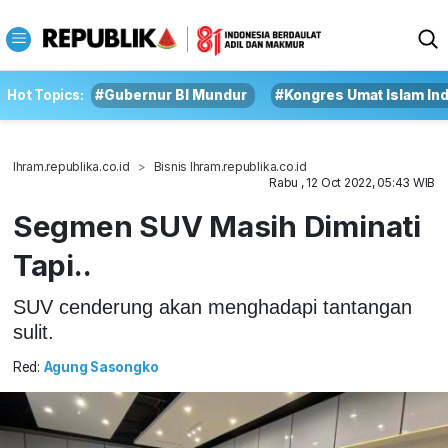
Hot Topics:
#Gubernur BI Mundur
#Kongres Umat Islam In
Ihram.republika.co.id
Bisnis Ihram.republika.co.id
Rabu , 12 Oct 2022, 05:43 WIB
Segmen SUV Masih Diminati
Tapi..
SUV cenderung akan menghadapi tantangan
sulit.
Red:
Agung Sasongko